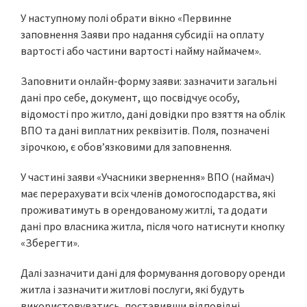
У наступному полі обрати вікно «Первинне
заповнення Заяви про надання субсидії на оплату
вартості або частини вартості найму наймачем».
Заповнити онлайн-форму заяви: зазначити загальні
дані про себе, документ, що посвідчує особу,
відомості про житло, дані довідки про взяття на облік
ВПО та дані виплатних реквізитів. Поля, позначені
зірочкою, є обов’язковими для заповнення.
У частині заяви «Учасники звернення» ВПО (наймач)
має перерахувати всіх членів домогосподарства, які
проживатимуть в орендованому житлі, та додати
дані про власника житла, після чого натиснути кнопку
«Зберегти».
Далі зазначити дані для формування договору оренди
житла і зазначити житлові послуги, які будуть
використовуватись, поставивши відповідні