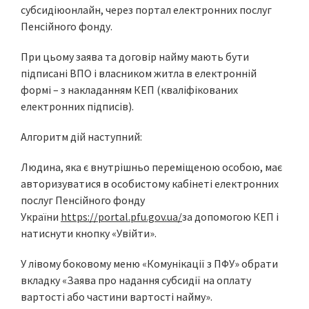
субсидіюонлайн, через портал електронних послуг
Пенсійного фонду.
При цьому заява та договір найму мають бути
підписані ВПО і власником житла в електронній
формі – з накладанням КЕП (кваліфікованих
електронних підписів).
Алгоритм дій наступний:
Людина, яка є внутрішньо переміщеною особою, має
авторизуватися в особистому кабінеті електронних
послуг Пенсійного фонду
України
https://portal.pfu.gov.ua/
за допомогою КЕП і
натиснути кнопку «Увійти».
У лівому боковому меню «Комунікації з ПФУ» обрати
вкладку «Заява про надання субсидії на оплату
вартості або частини вартості найму».