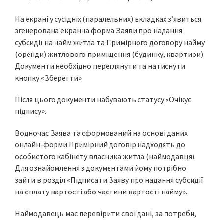
На екрані у сусідніх (паралельних) вкладках з’явиться
згенерована екранна форма Заяви про надання
субсидії на найм житла та Примірного договору найму
(оренди) житлового приміщення (будинку, квартири).
Документи необхідно переглянути та натиснути
кнопку «Зберегти».
Після цього документи набувають статусу «Очікує
підпису».
Водночас Заява та сформований на основі даних
онлайн-форми Примірний договір надходять до
особистого кабінету власника житла (наймодавця).
Для ознайомлення з документами йому потрібно
зайти в розділ «Підписати Заяву про надання субсидії
на оплату вартості або частини вартості найму».
Наймодавець має перевірити свої дані, за потреби,