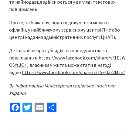
та наймодавця здійснюється у вигляді текстових
повідомлень.
Проте, за бажання, подати документи можна і
офлайн, у найближчому сервісному центрі ПФУ або
центрі надання адміністративних послуг (ЦНАП).
Детальніше про субсидію на оренду житла за
покликанням
https://www.facebook.com/share/v/1EJW
QSYsJQ/
, власникам житла може стати в нагоді
відео
https://www.facebook.com/share/v/15EUarVMsn/
За інформацією Міністерства соціальної політики
України
Fa
T
E
S
ce
wi
m
h
b
tt
ai
ar