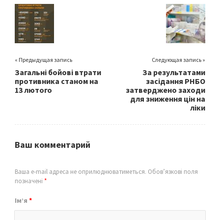
o
er
l
e
o
k
« Предыдущая запись
Следующая запись »
Загальні бойові втрати
За результатами
противника станом на
засідання РНБО
13 лютого
затверджено заходи
для зниження цін на
ліки
Ваш комментарий
Ваша e-mail адреса не оприлюднюватиметься.
Обов’язкові поля
позначені
*
Ім’я
*