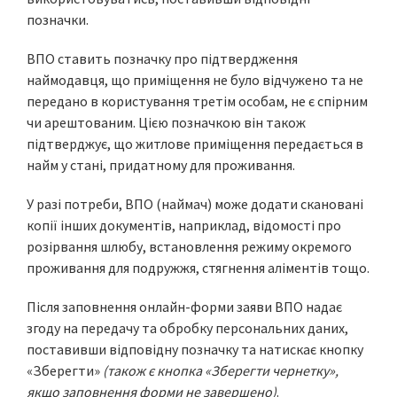
позначки.
ВПО ставить позначку про підтвердження
наймодавця, що приміщення не було відчужено та не
передано в користування третім особам, не є спірним
чи арештованим. Цією позначкою він також
підтверджує, що житлове приміщення передається в
найм у стані, придатному для проживання.
У разі потреби, ВПО (наймач) може додати скановані
копії інших документів, наприклад, відомості про
розірвання шлюбу, встановлення режиму окремого
проживання для подружжя, стягнення аліментів тощо.
Після заповнення онлайн-форми заяви ВПО надає
згоду на передачу та обробку персональних даних,
поставивши відповідну позначку та натискає кнопку
«Зберегти»
(також є кнопка «Зберегти чернетку»,
якщо заповнення форми не завершено)
.