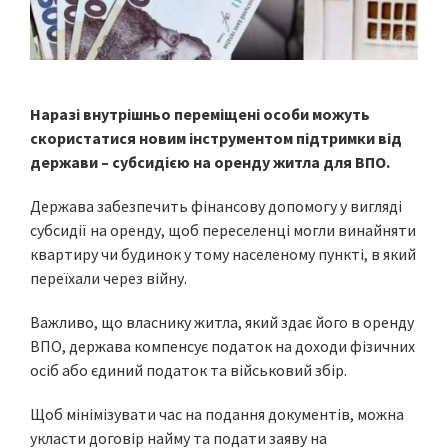
Наразі внутрішньо переміщені особи можуть
скористатися новим інструментом підтримки від
держави – субсидією на оренду житла для ВПО.
Держава забезпечить фінансову допомогу у вигляді
субсидії на оренду, щоб переселенці могли винайняти
квартиру чи будинок у тому населеному пункті, в який
переїхали через війну.
Важливо, що власнику житла, який здає його в оренду
ВПО, держава компенсує податок на доходи фізичних
осіб або єдиний податок та військовий збір.
Щоб мінімізувати час на подання документів, можна
укласти договір найму та подати заяву на