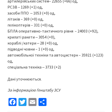
артилерійських систем– 22655 (+66) од,
РСЗВ – 1269 (+1) од,
засоби ППО ‒ 1053 (+0) од,
літаків – 369 (+0) од,
гелікоптерів – 331 (+0) од,
БПЛА оперативно-тактичного рівня – 24003 (+92),
крилаті ракети ‒ 3054 (+0),
кораблі /катери ‒ 28 (+0) од,
підводні човни – 1 (+0) од,
автомобільної техніки та автоцистерн – 35921 (+123)
од,
спеціальна техніка ‒ 3733 (+2)
Дані уточнюються.
За інформацією Генштабу ЗСУ
Fa
T
E
S
ce
wi
m
h