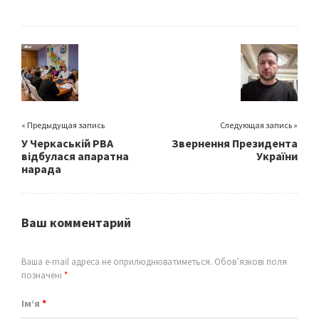
b
tt
ai
ar
o
er
l
e
o
k
« Предыдущая запись
Следующая запись »
У Черкаській РВА
Звернення Президента
відбулася апаратна
України
нарада
Ваш комментарий
Ваша e-mail адреса не оприлюднюватиметься.
Обов’язкові поля
позначені
*
Ім’я
*