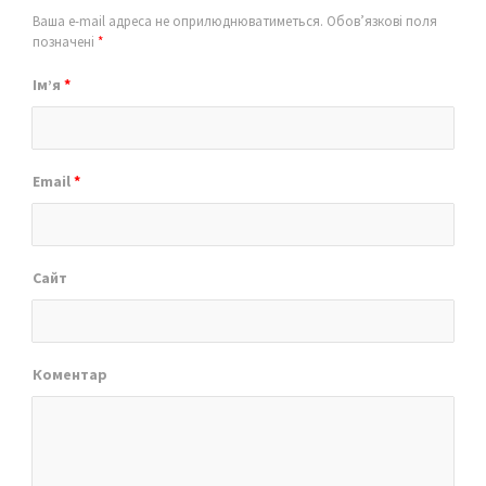
Ваша e-mail адреса не оприлюднюватиметься.
Обов’язкові поля
позначені
*
Ім’я
*
Email
*
Сайт
Коментар