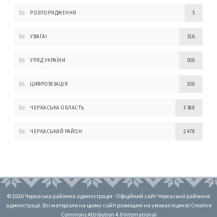
РОЗПОРЯДЖЕННЯ
5
УВАГА!
316
УРЯД УКРАЇНИ
506
ЦИФРОВІЗАЦІЯ
106
ЧЕРКАСЬКА ОБЛАСТЬ
3 388
ЧЕРКАСЬКИЙ РАЙОН
2 478
© 2026 Черкаська районна адміністрація · Офіційний сайт Черкаської районної
адміністрації. Всі матеріали на цьому сайті розміщені на умовах ліцензії Creative
Commons Attribution 4.0 International