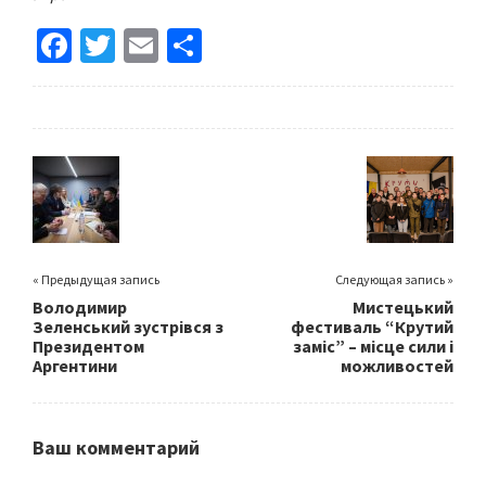
Fa
T
E
S
ce
wi
m
h
b
tt
ai
ar
o
er
l
e
o
k
« Предыдущая запись
Следующая запись »
Володимир
Мистецький
Зеленський зустрівся з
фестиваль “Крутий
Президентом
заміс” – місце сили і
Аргентини
можливостей
Ваш комментарий