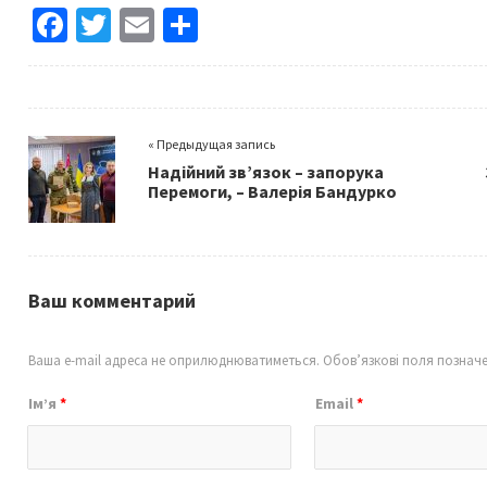
Fa
T
E
S
ce
wi
m
h
b
tt
ai
ar
o
er
l
e
« Предыдущая запись
o
Надійний зв’язок – запорука
k
Перемоги, – Валерія Бандурко
Ваш комментарий
Ваша e-mail адреса не оприлюднюватиметься.
Обов’язкові поля познач
Ім’я
*
Email
*