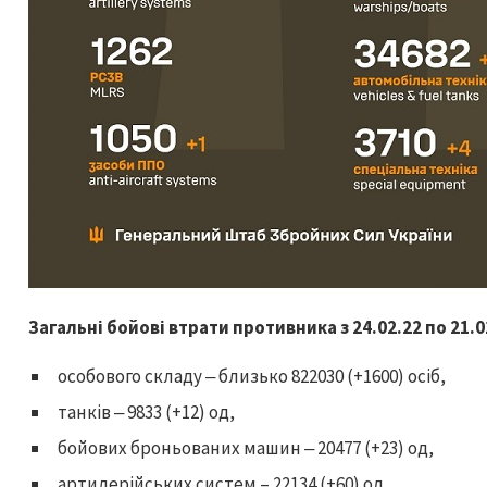
Загальні бойові втрати противника з 24.02.22 по 21.
особового складу ‒ близько 822030 (+1600) осіб,
танків ‒ 9833 (+12) од,
бойових броньованих машин ‒ 20477 (+23) од,
артилерійських систем – 22134 (+60) од,