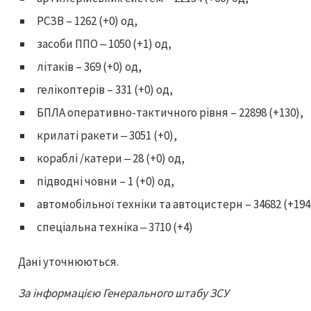
РСЗВ – 1262 (+0) од,
засоби ППО ‒ 1050 (+1) од,
літаків – 369 (+0) од,
гелікоптерів – 331 (+0) од,
БПЛА оперативно-тактичного рівня – 22898 (+130),
крилаті ракети ‒ 3051 (+0),
кораблі /катери ‒ 28 (+0) од,
підводні човни – 1 (+0) од,
автомобільної техніки та автоцистерн – 34682 (+194
спеціальна техніка ‒ 3710 (+4)
Дані уточнюються.
За інформацією Генерального штабу ЗСУ