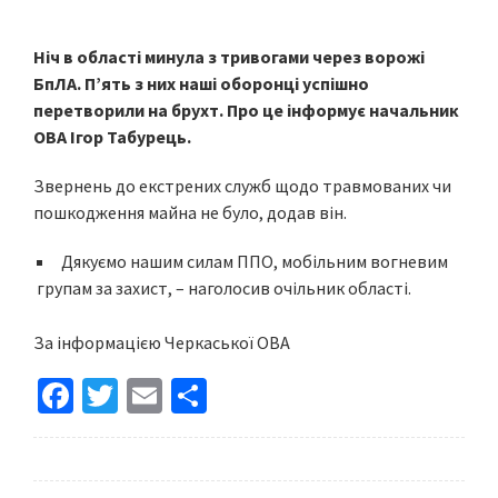
Ніч в області минула з тривогами через ворожі
БпЛА. П’ять з них наші оборонці успішно
перетворили на брухт. Про це інформує начальник
ОВА Ігор Табурець.
Звернень до екстрених служб щодо травмованих чи
пошкодження майна не було, додав він.
Дякуємо нашим силам ППО, мобільним вогневим
групам за захист, – наголосив очільник області.
За інформацією Черкаської ОВА
Fa
T
E
S
ce
wi
m
h
b
tt
ai
ar