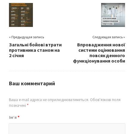
o
er
l
e
o
k
« Предыдущая запись
Следующая запись »
Загальні бойові втрати
Впровадження нової
противника станом на
системи оцінювання
2 січня
повсякденного
функціонування особи
Ваш комментарий
Ваша e-mail адреса не оприлюднюватиметься.
Обов’язкові поля
позначені
*
Ім’я
*