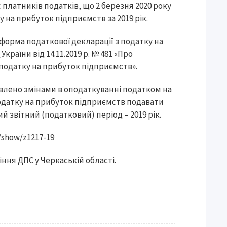
 платників податків, що 2 березня 2020 року
 на прибуток підприємств за 2019 рік.
а форма податкової декларації з податку на
в
України від 14.11.2019 р. № 481 «Про
податку на прибуток підприємств».
влено змінами в оподаткуванні податком на
датку на прибуток підприємств подавати
 звітний (податковий) період – 2019 рік.
s/show/z1217-19
ння ДПС у Черкаській області.