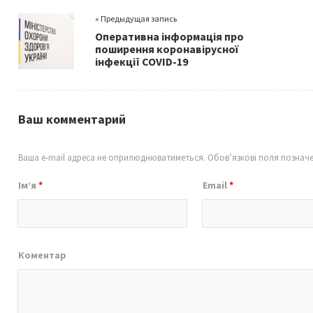
o
er
l
e
« Предыдущая запись
o
Оперативна інформація про
k
поширення коронавірусної
інфекції COVID-19
Ваш комментарий
Ваша e-mail адреса не оприлюднюватиметься.
Обов’язкові поля познач
Ім’я
*
Email
*
Коментар