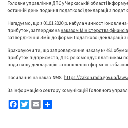
Головне управління ДПС у Черкаській області інформує
останній день подання податкової декларації з податку
Нагадуємо, що з 01.01.2020 р. набула чинності оновлен
прибуток, затверджена
наказом Міністерства фінансі
затвердження Змін до форми Податкової декларації з 
Враховуючи те, що запровадження наказу № 481 обумо
прибуток підприємств, ДПС рекомендує платникам по
податкову декларацію за оновленою формою за базовий
Посилання на наказ №48:
https://zakon.rada.gov.ua/law
За інформацією сектору комунікацій Головного управлі
Fa
T
E
S
ce
wi
m
h
b
tt
ai
ar