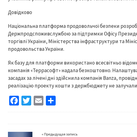
Довідково
Національна платформа продовольчої безпеки розроб
Держпродспоживслужбою за підтримки Офісу Президен
торгівлі України, Міністерства інфраструктури та Міні
продовольства України.
Як базу для платформи використано всесвітньо відоме
компанія «Террасофт» надала безкоштовно. Налаштув
засадах за лічені дні здійснила компанія Banza, провідн
реалізацію проекту кошти з держбюджету не залучали
Fa
T
E
S
ce
wi
m
h
b
tt
ai
ar
o
er
l
e
« Предыдущая запись