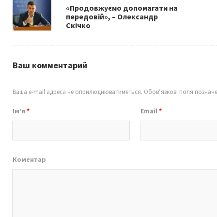
o
«Продовжуємо допомагати на
k
передовій», – Олександр
Скічко
Ваш комментарий
Ваша e-mail адреса не оприлюднюватиметься.
Обов’язкові поля познач
Ім’я
*
Email
*
Коментар