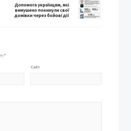
Допомога українцям, які
вимушено покинули свої
домівки через бойові дії
ені
*
Сайт