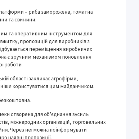
Платформи – риба заморожена, томатна
ини та свинини.
ним та оперативним інструментом для
 вжитку, пропозицій для виробників з
 відбувається переміщення виробничих
вона є зручним механізмом поновлення
ї роботи.
ій області закликає агрофірми,
ивніше користуватися цим майданчиком.
 безкоштовна.
еки створена для об’єднання зусиль
ктів, міжнародних організацій, торговельних
ійни. Через неї можна поінформувати
про наявні пропозиції.