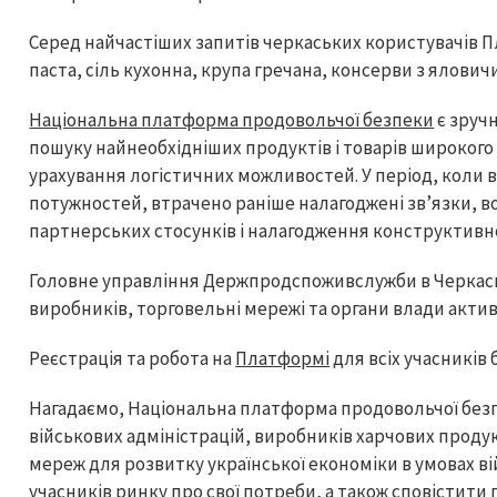
Серед найчастіших запитів черкаських користувачів 
паста, сіль кухонна, крупа гречана, консерви з ялович
Національна платформа продовольчої безпеки
є зруч
пошуку найнеобхідніших продуктів і товарів широкого
урахування логістичних можливостей. У період, коли
потужностей, втрачено раніше налагоджені зв’язки, 
партнерських стосунків і налагодження конструктивно
Головне управління Держпродспоживслужби в Черкаськ
виробників, торговельні мережі та органи влади акт
Реєстрація та робота на
Платформі
для всіх учасників
Нагадаємо, Національна платформа продовольчої безп
військових адміністрацій, виробників харчових проду
мереж для розвитку української економіки в умовах в
учасників ринку про свої потреби, а також сповістити 