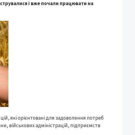
єструвалися і вже почали працювати на
ицій, які орієнтовані для задоволення потреб
они, військових адміністрацій, підприємств