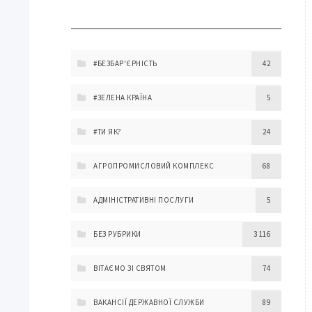
#БЕЗБАР'ЄРНІСТЬ
42
#ЗЕЛЕНА КРАЇНА
5
#ТИ ЯК?
24
АГРОПРОМИСЛОВИЙ КОМПЛЕКС
68
АДМІНІСТРАТИВНІ ПОСЛУГИ
5
БЕЗ РУБРИКИ
3 116
ВІТАЄМО ЗІ СВЯТОМ
74
ВАКАНСІЇ ДЕРЖАВНОЇ СЛУЖБИ
89