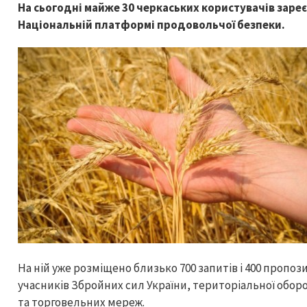
На сьогодні майже 30 черкаських користувачів заре
Національній платформі продовольчої безпеки.
На ній уже розміщено близько 700 запитів і 400 пропоз
учасників Збройних сил України, територіальної обор
та торговельних мереж.