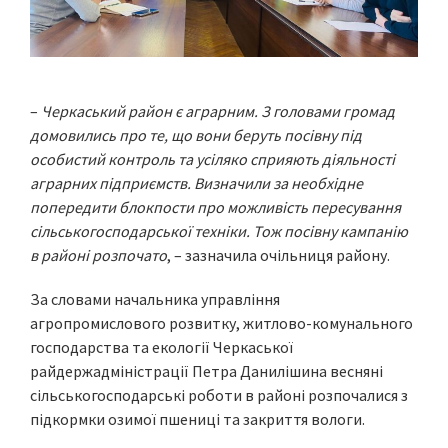
–
Черкаський район є аграрним. З головами громад
домовились про те, що вони беруть посівну під
особистий контроль та усіляко сприяють діяльності
аграрних підприємств. Визначили за необхідне
попередити блокпости про можливість пересування
сільськогосподарської техніки. Тож посівну кампанію
в районі розпочато
, – зазначила очільниця району.
За словами начальника управління
агропромислового розвитку, житлово-комунального
господарства та екології Черкаської
райдержадміністрації Петра Данилішина весняні
сільськогосподарські роботи в районі розпочалися з
підкормки озимої пшениці та закриття вологи.