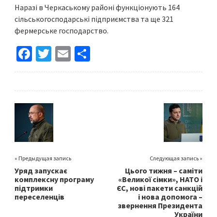
Наразі в Черкаському районі функціонують 164
сільськогосподарські підприємства та ще 321
фермерське господарство.
Fa
T
E
S
ce
wi
m
h
b
tt
ai
ar
o
er
l
e
o
k
« Предыдущая запись
Следующая запись »
Уряд запускає
Цього тижня – саміти
комплексну програму
«Великої сімки», НАТО і
підтримки
ЄС, нові пакети санкцій
переселенців
і нова допомога –
звернення Президента
України