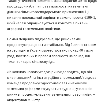
також уточнення положень законодавчих актів щодо
процедури набуття права власності на земельні
ділянки сільськогосподарського призначення. Ці
питання покликаний вирішити законопроект 6199-1,
який наразі опрацьовується в комітеті з питань
аграрної та земельної політики.
Роман Лещенко підкреслив, що ринок землі
продовжує працювати стабільно. Від 1 липня станом
на сьогодні в Україні зареєстровано понад 40 тисяч
угод, пов’язаних із правом власності на понад 100
тисяч гектарів сільгоспугідь.
«Із кожною новою угодою ринок доводить, що він
цивілізований та інституційно спроможний. Урядова
команда продовжує удосконалювати механізми
земельної реформи та усувати труднощі учасників
ринку в процесі укладення земельних правочинів», –
акцентував Міністр.