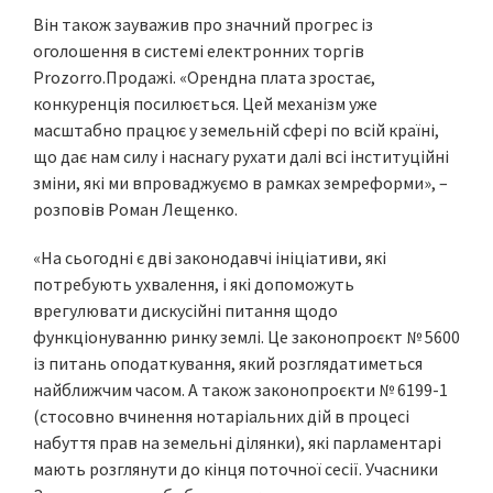
Він також зауважив про значний прогрес із
оголошення в системі електронних торгів
Prozorro.Продажі. «Орендна плата зростає,
конкуренція посилюється. Цей механізм уже
масштабно працює у земельній сфері по всій країні,
що дає нам силу і наснагу рухати далі всі інституційні
зміни, які ми впроваджуємо в рамках земреформи», –
розповів Роман Лещенко.
«На сьогодні є дві законодавчі ініціативи, які
потребують ухвалення, і які допоможуть
врегулювати дискусійні питання щодо
функціонуванню ринку землі. Це законопроєкт № 5600
із питань оподаткування, який розглядатиметься
найближчим часом. А також законопроєкти № 6199-1
(стосовно вчинення нотаріальних дій в процесі
набуття прав на земельні ділянки), які парламентарі
мають розглянути до кінця поточної сесії. Учасники