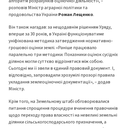
алгоритм розрахунків оціночної діяльності», –
розповів Міністр аграрної політики та
продовольства України
Роман Лещенко
.
Він також нагадав: за нещодавнім рішенням Уряду,
вперше за 30 років, в Україні функціонуватиме
уніфікована методика затвердження нормативно-
грошової оцінки землі. «Раніше працювало
паралельно три методики. Показники оцінок сусідніх
ділянок могли суттєво відрізнятися між собою.
Сьогодні ми її звели в єдиний правовий документ. І,
відповідно, запровадили зрозумілі прозорі правила
укладання землеоціночної документації», – додав
Міністр.
Крім того, на Земельному штабі обговорювалися
питання спрощення процедури вчинення правочинів
щодо переходу права власності на невеликі земельні
ділянки сільськогосподарського призначення, а