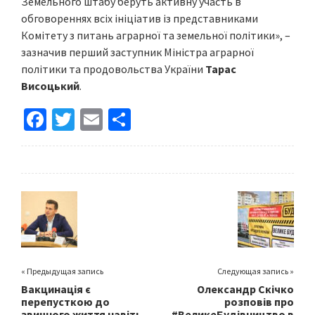
Земельного штабу беруть активну участь в
обговореннях всіх ініціатив із представниками
Комітету з питань аграрної та земельної політики», –
зазначив перший заступник Міністра аграрної
політики та продовольства України
Тарас
Висоцький
.
Fa
T
E
S
ce
wi
m
h
b
tt
ai
ar
o
er
l
e
o
k
« Предыдущая запись
Следующая запись »
Вакцинація є
Олександр Скічко
перепусткою до
розповів про
звичного життя навіть
#ВеликеБудівництво в