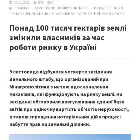
10.11.2021
572
0
ГЛАВНАЯ
→
АГРОПРОМИСЛОВИЙ КОМПЛЕКС
→
ПОНАД 100 ТИСЯЧ
ГЕКТАРІВ ЗЕМЛІ ЗМІНИЛИ ВЛАСНИКІВ ЗА ЧАС РОБОТИ РИНКУ В УКРАЇНІ
Понад 100 тисяч гектарів землі
змінили власників за час
роботи ринку в Україні
9 листопада відбулося четверте засідання
Земельного штабу, що організований при
Мінагрополітики з метою вдосконалення
механізмів, які функціонують на ринку землі. На
засіданні обговорили врегулювання єдиної бази
звітів про оціночну вартість об’єктів нерухомості,
а також спрощення нотаріальних дій у процесі
набуття прав на земельні ділянки.