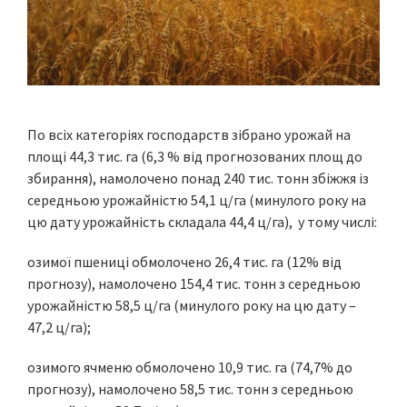
По всіх категоріях господарств зібрано урожай на
площі 44,3 тис. га (6,3 % від прогнозованих площ до
збирання), намолочено понад 240 тис. тонн збіжжя із
середньою урожайністю 54,1 ц/га (минулого року на
цю дату урожайність складала 44,4 ц/га), у тому числі:
озимої пшениці обмолочено 26,4 тис. га (12% від
прогнозу), намолочено 154,4 тис. тонн з середньою
урожайністю 58,5 ц/га (минулого року на цю дату –
47,2 ц/га);
озимого ячменю обмолочено 10,9 тис. га (74,7% до
прогнозу), намолочено 58,5 тис. тонн з середньою