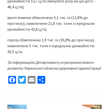
урожайністю 53,7 ц/га (минулого року на цю дату –
46,4 ц/га);
ярого ячменю обмолочено 5,1 тис. га (12,8% до
прогнозу), намолочено 21,8 тис. тонн з середньою
урожайністю 42,8 ц/га;
гороху обмолочено 1,9 тис. га (35,8% до прогнозу),
намолочено 5 тис. тонн з середньою урожайністю
26,5 ц/га.
За інформацією Департаменту агропромислового
розвитку Черкаської обласної державної адміністрації
Fa
T
E
S
ce
wi
m
h
b
tt
ai
ar
o
er
l
e