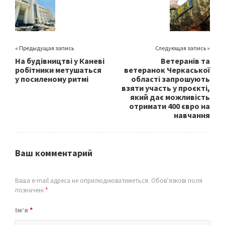
o
k
« Предыдущая запись
Следующая запись »
На будівництві у Каневі
Ветеранів та
робітники метушаться
ветеранок Черкаської
у посиленому ритмі
області запрошують
взяти участь у проєкті,
який дає можливість
отримати 400 євро на
навчання
Ваш комментарий
Ваша e-mail адреса не оприлюднюватиметься.
Обов’язкові поля
позначені
*
Ім’я
*