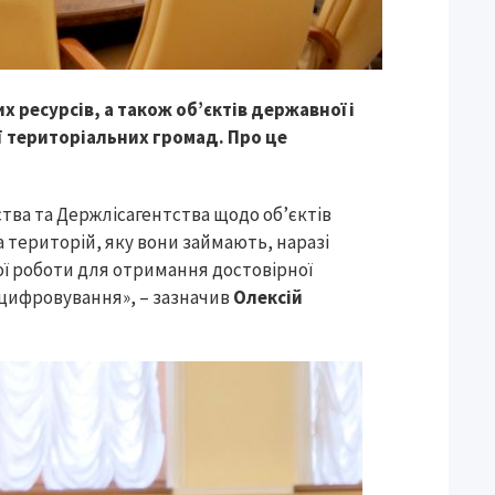
х ресурсів, а також об’єктів державної і
ї територіальних громад. Про це
ства та Держлісагентства щодо об’єктів
 територій, яку вони займають, наразі
ї роботи для отримання достовірної
х оцифровування», – зазначив
Олексій