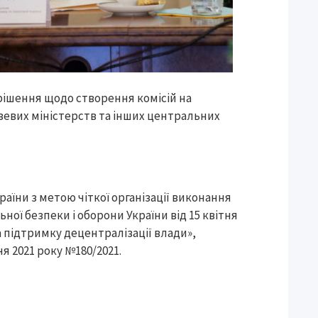
рішення щодо створення комісій на
узевих міністерств та інших центральних
аїни з метою чіткої організації виконання
ної безпеки і оборони України від 15 квітня
а підтримку децентралізації влади»,
я 2021 року №180/2021.