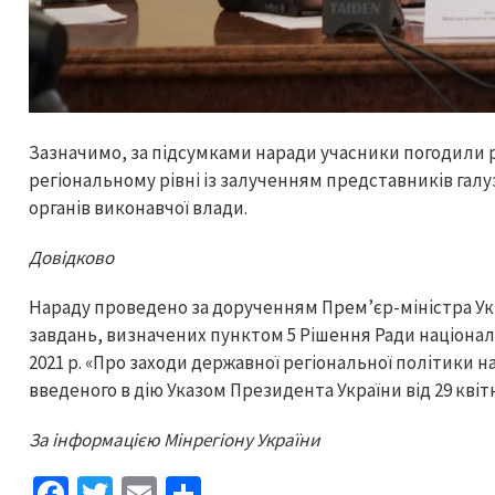
Зазначимо, за підсумками наради учасники погодили 
регіональному рівні із залученням представників гал
органів виконавчої влади.
Довідково
Нараду проведено за дорученням Прем’єр-міністра Укр
завдань, визначених пунктом 5 Рішення Ради національ
2021 р. «Про заходи державної регіональної політики н
введеного в дію Указом Президента України від 29 квітн
За інформацією Мінрегіону України
Fa
T
E
S