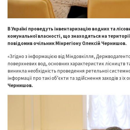
В Україні проведуть інвентаризацію водних та лісови
комунальної власності, що знаходяться на територі
повідомив очільник Мінрегіону Олексій Чернишов.
«Згідно з інформацією від Міндовкілля, Держводагент
поверхневих вод, основних характеристик лісництв та
виникла необхідність проведення ретельної системно
інформації про такі об’єкти та здійснення заходів з ї
Чернишов.