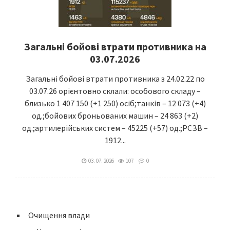
Загальні бойові втрати противника на
03.07.2026
Загальні бойові втрати противника з 24.02.22 по
03.07.26 орієнтовно склали: особового складу –
близько 1 407 150 (+1 250) осіб;танків – 12 073 (+4)
од.;бойових броньованих машин – 24 863 (+2)
од.;артилерійських систем – 45225 (+57) од.;РСЗВ –
1912...
03. 07. 2026
107
0
Очищення влади