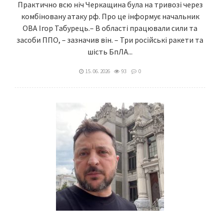
Практично всю ніч Черкащина була на тривозі через
комбіновану атаку рф. Про це інформує начальник
ОВА Ігор Табурець.– В області працювали сили та
засоби ППО, – зазначив він. – Три російські ракети та
шість БпЛА...
15. 06. 2026
93
0