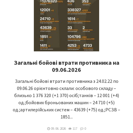
Загальні бойові втрати противника на
09.06.2026
Загальні бойові втрати противника з 24.02.22 по
09.06.26 орієнтовно склали: особового складу –
близько 1 376 320 (+1 370) осіб;танків – 12 001 (+4)
од.;бойових броньованих машин – 24 710 (+5)
од.;артилерійських систем – 43639 (+75) од.;РСЗВ –
1851...
09. 06. 2026
117
0