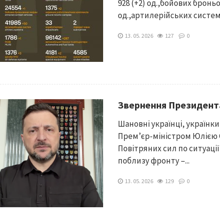
928 (+2) од.,бойових бронь
од.,артилерійських систем – 
13. 05. 2026
127
0
Звернення Президент
Шановні українці, українки!
Прем’єр-міністром Юлією
Повітряних сил по ситуаці
поблизу фронту –...
13. 05. 2026
129
0