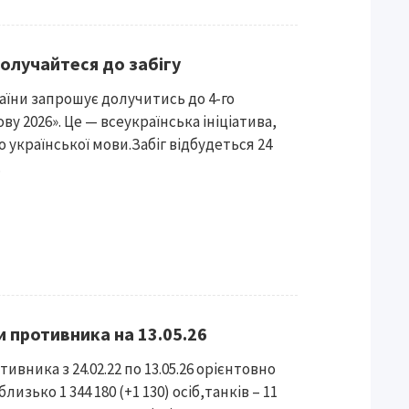
долучайтеся до забігу
аїни запрошує долучитись до 4-го
ову 2026». Це — всеукраїнська ініціатива,
 української мови.Забіг відбудеться 24
.
и противника на 13.05.26
ивника з 24.02.22 по 13.05.26 орієнтовно
лизько 1 344 180 (+1 130) осіб,танків – 11