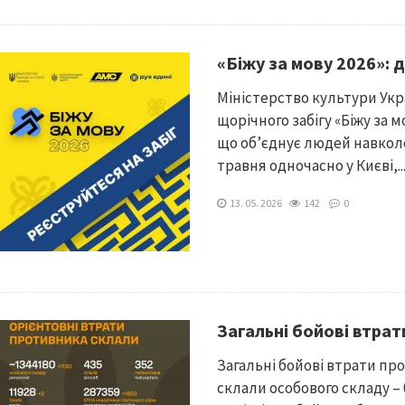
«Біжу за мову 2026»: 
Міністерство культури Укр
щорічного забігу «Біжу за м
що об’єднує людей навколо
травня одночасно у Києві,..
13. 05. 2026
142
0
Загальні бойові втрат
Загальні бойові втрати прот
склали особового складу – б