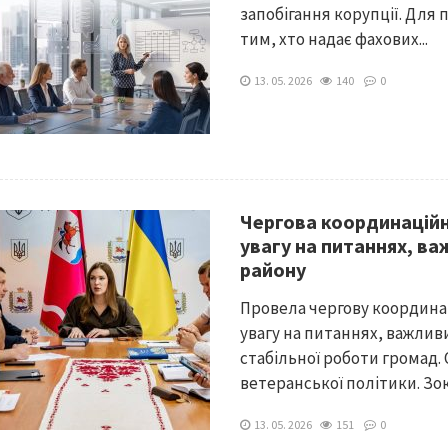
запобігання корупції. Для 
тим, хто надає фахових...
13. 05. 2026
140
0
Чергова координаційна
увагу на питаннях, в
району
Провела чергову координац
увагу на питаннях, важлив
стабільної роботи громад
ветеранської політики. Зок
13. 05. 2026
151
0