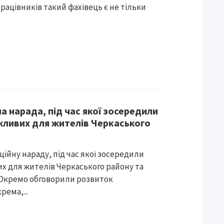
працівників такий фахівець є не тільки
 нарада, під час якої зосередили
ажливих для жителів Черкаського
ійну нараду, під час якої зосередили
их для жителів Черкаського району та
. Окремо обговорили розвиток
рема,...