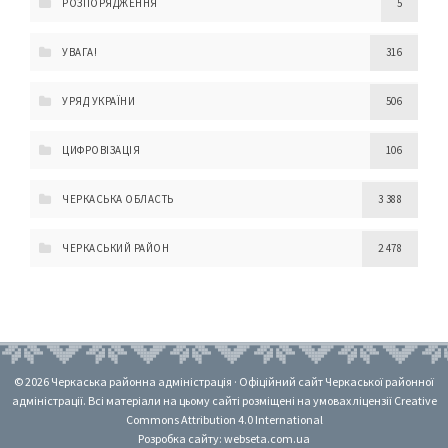
РОЗПОРЯДЖЕННЯ
5
УВАГА!
316
УРЯД УКРАЇНИ
506
ЦИФРОВІЗАЦІЯ
106
ЧЕРКАСЬКА ОБЛАСТЬ
3 388
ЧЕРКАСЬКИЙ РАЙОН
2 478
© 2026 Черкаська районна адміністрація · Офіційний сайт Черкаської районної
адміністрації. Всі матеріали на цьому сайті розміщені на умовах ліцензії Creative
Commons Attribution 4.0 International
Розробка сайту: webseta.com.ua