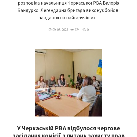
розповіла начальниця Черкаської РВА Валерія
Бандурко. Легендарна бригада виконує бойові
завдання на найгарячіших...
09. 05. 2025
374
0
У Черкаській РВА відбулося чергове
засідання комісії з питань захисту прав