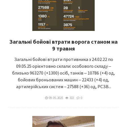
Загальні бойові втрати ворога станом на
9 травня
Загальні бойові втрати противника з 24.02.22 по
09.05.25 орієнтовно склали: особового складу ‒
близько 963270 (+1300) осіб, танків ‒ 10786 (+4) од,
бойових броньованих машин ‒ 22433 (+4) од,
артилерійських систем – 27588 (+36) од, РСЗВ...
09. 05. 2025
322
0