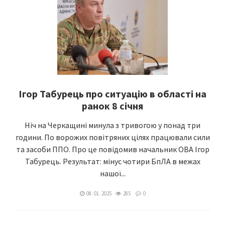
Ігор Табурець про ситуацію в області на
ранок 8 січня
Ніч на Черкащині минула з тривогою у понад три
години. По ворожих повітряних цілях працювали сили
та засоби ППО. Про це повідомив начальник ОВА Ігор
Табурець. Результат: мінус чотири БпЛА в межах
нашої...
08. 01. 2025
285
0