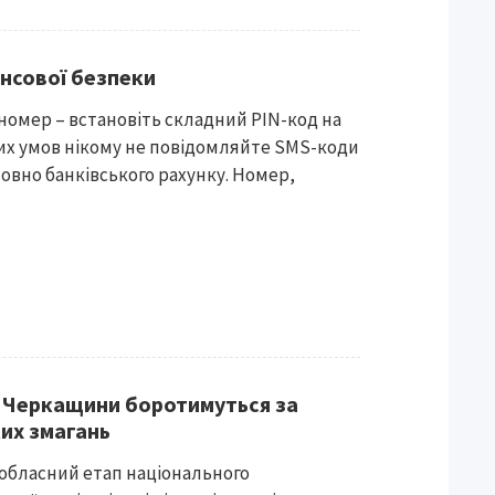
ансової безпеки
 номер – встановіть складний PIN-код на
ких умов нікому не повідомляйте SMS-коди
овно банківського рахунку. Номер,
нд Черкащини боротимуться за
ких змагань
обласний етап національного