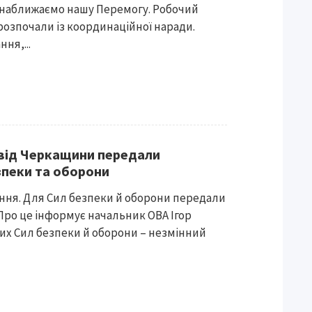
наближаємо нашу Перемогу. Робочий
розпочали із координаційної наради.
ня,...
 від Черкащини передали
зпеки та оборони
ання. Для Сил безпеки й оборони передали
Про це інформує начальник ОВА Ігор
их Сил безпеки й оборони – незмінний