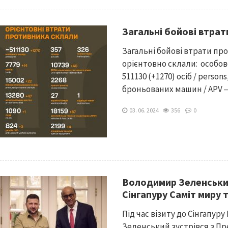
Загальні бойові втрат
Загальні бойові втрати про
орієнтовно склали: особово
511130 (+1270) осіб / persons
броньованих машин / APV ‒ 1
03. 06. 2024
356
0
Володимир Зеленськи
Сінгапуру Саміт миру 
Під час візиту до Сінгапу
Зеленський зустрівся з Пр