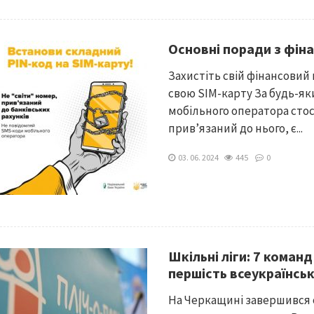
Основні поради з фін
Захистіть свій фінансовий
свою SIM-карту За будь-я
мобільного оператора стос
прив’язаний до нього, є...
03. 06. 2024
445
0
Шкільні ліги: 7 кома
першість всеукраїнсь
На Черкащині завершився 