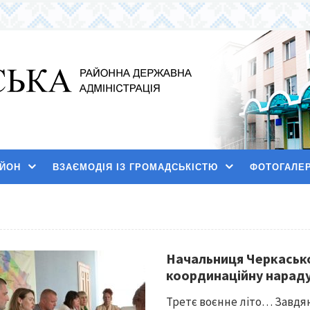
АЙОН
ВЗАЄМОДІЯ ІЗ ГРОМАДСЬКІСТЮ
ФОТОГАЛЕ
Начальниця Черкасько
координаційну нарад
Третє воєнне літо… Завдяк