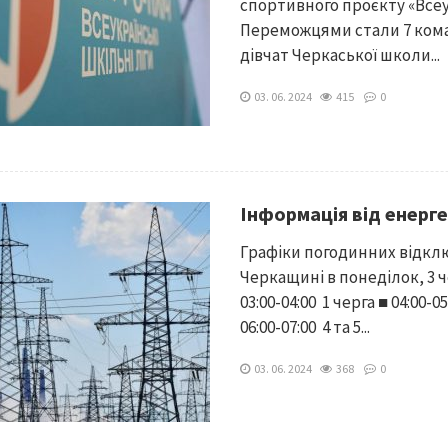
спортивного проєкту «Всеук
Переможцями стали 7 кома
дівчат Черкаської школи...
03. 06. 2024
415
0
Інформація від енерге
Графіки погодинних відкл
Черкащині в понеділок, 3 
03:00-04:00 1 черга ■ 04:00-05
06:00-07:00 4 та 5...
03. 06. 2024
368
0