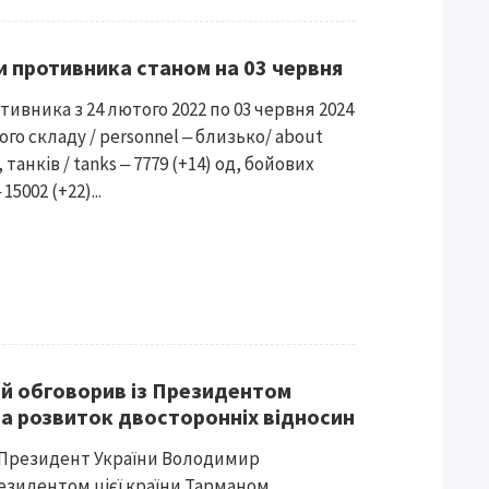
и противника станом на 03 червня
тивника з 24 лютого 2022 по 03 червня 2024
го складу / personnel ‒ близько/ about
, танків / tanks ‒ 7779 (+14) од, бойових
5002 (+22)...
й обговорив із Президентом
та розвиток двосторонніх відносин
ру Президент України Володимир
езидентом цієї країни Тарманом