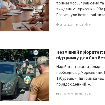
тримаємось, працюємо та 
тиждень у Черкаській РВА 
Розглянули безпекові питан
03. 06. 2024
412
0
Незмінний пріоритет:
підтримку для Сил бе
Надійні автівки та обладн
необхідне від Черкащини. 
Табурець. – Підтримка наш
порядок денний, –...
03. 06. 2024
405
0