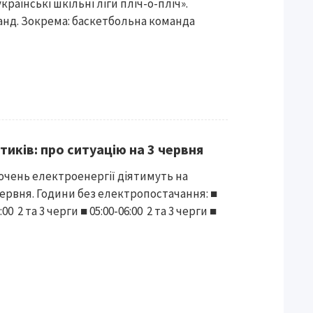
раїнські шкільні ліги пліч-о-пліч».
нд. Зокрема: баскетбольна команда
тиків: про ситуацію на 3 червня
ючень електроенергії діятимуть на
червня. Години без електропостачання: ■
:00 2 та 3 черги ■ 05:00-06:00 2 та 3 черги ■