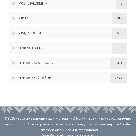
РОЗПОРЯДЖЕННЯ
5
УВАГА!
316
УРЯД УКРАЇНИ
506
ЦИФРОВІЗАЦІЯ
106
ЧЕРКАСЬКА ОБЛАСТЬ
3 388
ЧЕРКАСЬКИЙ РАЙОН
2 478
© 2026 Черкаська районна адміністрація · Офіційний сайт Черкаської районної
адміністрації. Всі матеріали на цьому сайті розміщені на умовах ліцензії Creative
Commons Attribution 4.0 International
Розробка сайту: webseta.com.ua