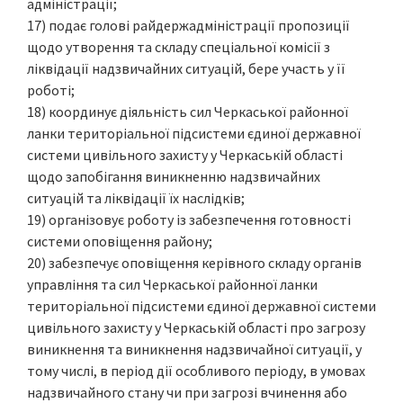
адміністрації;
17) подає голові райдержадміністрації пропозиції
щодо утворення та складу спеціальної комісії з
ліквідації надзвичайних ситуацій, бере участь у її
роботі;
18) координує діяльність сил Черкаської районної
ланки територіальної підсистеми єдиної державної
системи цивільного захисту у Черкаській області
щодо запобігання виникненню надзвичайних
ситуацій та ліквідації їх наслідків;
19) організовує роботу із забезпечення готовності
системи оповіщення району;
20) забезпечує оповіщення керівного складу органів
управління та сил Черкаської районної ланки
територіальної підсистеми єдиної державної системи
цивільного захисту у Черкаській області про загрозу
виникнення та виникнення надзвичайної ситуації, у
тому числі, в період дії особливого періоду, в умовах
надзвичайного стану чи при загрозі вчинення або