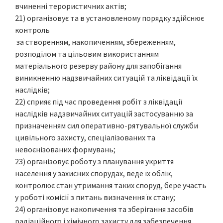
вчиненні терористичних актів;
21) організовує та в установленому порядку здійснює
контроль
за створенням, накопиченням, збереженням,
розподілом та цільовим використанням
матеріального резерву району для запобігання
виникненню надзвичайних ситуацій та ліквідації їх
наслідків;
22) сприяє під час проведення робіт з ліквідації
наслідків надзвичайних ситуацій застосуванню за
призначенням сил оперативно-рятувальної служби
цивільного захисту, спеціалізованих та
невоєнізованих формувань;
23) організовує роботу з планування укриття
населення у захисних спорудах, веде їх облік,
контролює стан утримання таких споруд, бере участь
у роботі комісії з питань визначення їх стану;
24) організовує накопичення та зберігання засобів
радіаційного і хімічного захисту для забезпечення