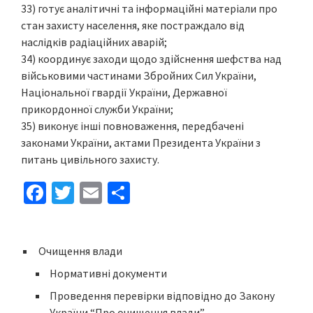
33) готує аналітичні та інформаційні матеріали про
стан захисту населення, яке постраждало від
наслідків радіаційних аварій;
34) координує заходи щодо здійснення шефства над
військовими частинами Збройних Сил України,
Національної гвардії України, Державної
прикордонної служби України;
35) виконує інші повноваження, передбачені
законами України, актами Президента України з
питань цивільного захисту.
Fa
T
E
S
ce
wi
m
h
b
tt
ai
ar
Очищення влади
o
er
l
e
Нормативні документи
o
Проведення перевірки відповідно до Закону
k
України “Про очищення влади”