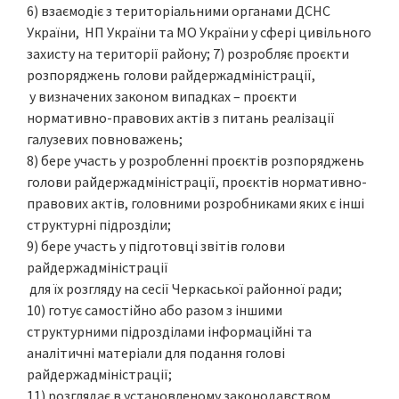
6) взаємодіє з територіальними органами ДСНС
України, НП України та МО України у сфері цивільного
захисту на території району; 7) розробляє проєкти
розпоряджень голови райдержадміністрації,
у визначених законом випадках – проєкти
нормативно-правових актів з питань реалізації
галузевих повноважень;
8) бере участь у розробленні проєктів розпоряджень
голови райдержадміністрації, проєктів нормативно-
правових актів, головними розробниками яких є інші
структурні підрозділи;
9) бере участь у підготовці звітів голови
райдержадміністрації
для їх розгляду на сесії Черкаської районної ради;
10) готує самостійно або разом з іншими
структурними підрозділами інформаційні та
аналітичні матеріали для подання голові
райдержадміністрації;
11) розглядає в установленому законодавством