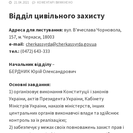
21.04.2021
КОМЕНТАРІ ВИМКНЕНО
Відділ цивільного захисту
Адреса для листування:
вул. В’ячеслава Чорновола,
157, м. Черкаси, 18003
e-mail:
cherkassyrda@cherkassyrda.gov.ua
тел.:
(0472) 643-333
Начальник
відділу
–
БЕРДНИК Юрій Олександрович
Основні завдання:
1) організовує виконання Конституції і законів
України, актів Президента України, Кабінету
Міністрів України, наказів міністерств, інших
центральних органів виконавчої влади та здійснює
контроль за їх реалізацією;
2) забезпечує у межах своїх повноважень захист прав і