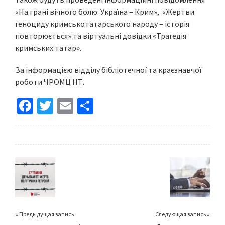
«На грані вічного болю: Україна – Крим», «Жертви
геноциду кримськотатарського народу – історія
повторюється» та віртуальні довідки «Трагедія
кримських татар».
За інформацією відділу бібліотечної та краєзнавчої
роботи ЧРОМЦ НТ.
Fa
T
E
S
ce
wi
m
h
b
tt
ai
ar
o
er
l
e
o
k
« Предыдущая запись
Следующая запись »