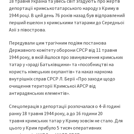
18 травня Україна та увесь світ згадують про жертв
депортації кримськотатарського народу з Криму в
1944 році. В цей день 76 років назад був відправлений
перший ешелон з кримськими татарами до Середньої
Азії з півострова.
Передували цим трагічним подіям постанова
Державного комітету оборони СРСР від 11 травня
1944 року, в якій йшлося про звинувачення кримських
татар у «зраді Батьківщини» та «пособництві на
користь німецьких окупантів» та наказ наркома
внутрішніх справ СРСР Л. Берії «Про заходи щодо
очищення території Кримської АРСР від
антирадянських елементів».
Спецоперація з депортації розпочалася о 4-й годині
ранку 18 травня 1944 року, а до 16 години 20
травня кримських татар у Криму зовсім не стало. Для
цього у Крим прибуло 5 тисяч оперативних