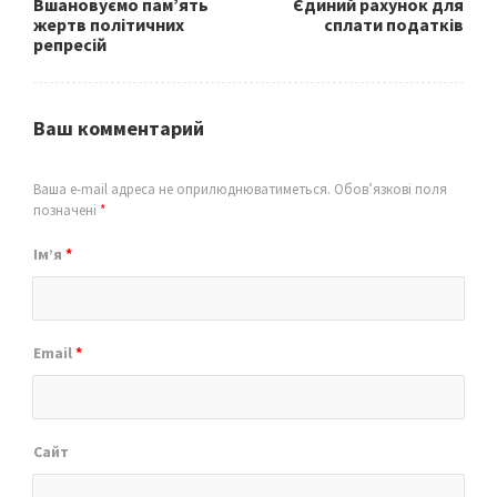
Вшановуємо пам’ять
Єдиний рахунок для
жертв політичних
сплати податків
репресій
Ваш комментарий
Ваша e-mail адреса не оприлюднюватиметься.
Обов’язкові поля
позначені
*
Ім’я
*
Email
*
Сайт