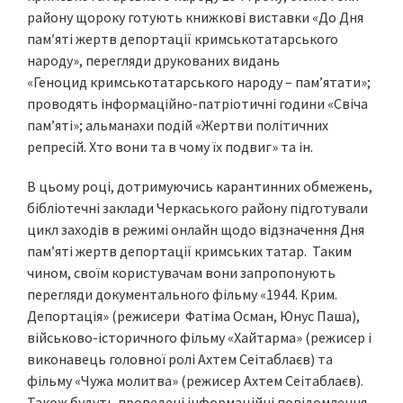
району щороку готують книжкові виставки «До Дня
пам′яті жертв депортації кримськотатарського
народу», перегляди друкованих видань
«Геноцид кримськотатарського народу – памʼятати»;
проводять інформаційно-патріотичні години «Свіча
пам’яті»; альманахи подій «Жертви політичних
репресій. Хто вони та в чому їх подвиг» та ін.
В цьому році, дотримуючись карантинних обмежень,
бібліотечні заклади Черкаського району підготували
цикл заходів в режимі онлайн щодо відзначення Дня
пам’яті жертв депортації кримських татар. Таким
чином, своїм користувачам вони запропонують
перегляди документального фільму «1944. Крим.
Депортація» (режисери Фатіма Осман, Юнус Паша),
військово-історичного фільму «Хайтарма» (режисер і
виконавець головної ролі Ахтем Сеітаблаєв) та
фільму «Чужа молитва» (режисер Ахтем Сеітаблаєв).
Також будуть проведені інформаційні повідомлення