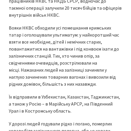
працівників НКВС та НКДБ СРСР, водночас до
таємної операції залучили 20 тисяч бійців та офіцерів
внутрішніх військ НКВС.
Вояки НКВС обходили усі помешкання кримських
татар і оголошували ультиматум: у найкоротший час
взяти все необхідне, дітей і немічних старих,
повантажитися на вантажівки і під конвоєм їхати до
залізничних станцій. Тих, хто чинив опір, за
свідченнями очевидців, розстрілювали на
місці. Нажаханих людей на залізниці зачиняли у
наглухо зачинених товарних вагонах і вивозили від
рідних домівок, більшість з них назавжди.
Їх відправили в Узбекистан, Казахстан, Таджикистан,
а також у Росію – в Марійську АРСР, на Південний
Урал і в Костромську область.
У дорозі людей годували рідко і погано, померлих
ховали біля залізничного полотна, або не ховали