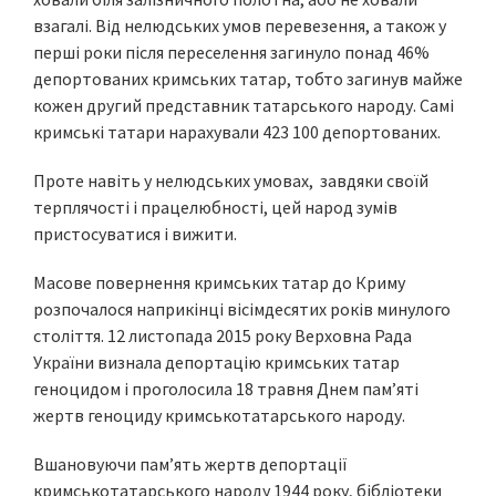
взагалі. Від нелюдських умов перевезення, а також у
перші роки після переселення загинуло понад 46%
депортованих кримських татар, тобто загинув майже
кожен другий представник татарського народу. Самі
кримські татари нарахували 423 100 депортованих.
Проте навіть у нелюдських умовах, завдяки своїй
терплячості і працелюбності, цей народ зумів
пристосуватися і вижити.
Масове повернення кримських татар до Криму
розпочалося наприкінці вісімдесятих років минулого
століття. 12 листопада 2015 року Верховна Рада
України визнала депортацію кримських татар
геноцидом і проголосила 18 травня Днем пам’яті
жертв геноциду кримськотатарського народу.
Вшановуючи пам’ять жертв депортації
кримськотатарського народу 1944 року, бібліотеки