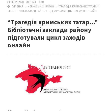
18.05.2020
1923
0
ГЛАВНАЯ
→
ЧЕРКАСЬКИЙ РАЙОН
→
“ТРАГЕДІЯ КРИМСЬКИХ ТАТАР…”
БІБЛІОТЕЧНІ ЗАКЛАДИ РАЙОНУ ПІДГОТУВАЛИ ЦИКЛ ЗАХОДІВ ОНЛАЙН
“Трагедія кримських татар…”
Бібліотечні заклади району
підготували цикл заходів
онлайн