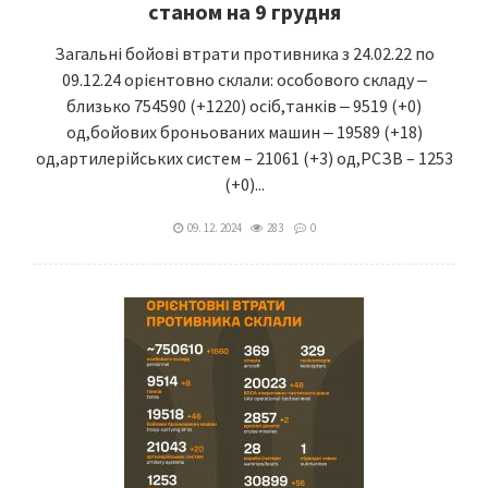
станом на 9 грудня
Загальні бойові втрати противника з 24.02.22 по
09.12.24 орієнтовно склали: особового складу ‒
близько 754590 (+1220) осіб,танків ‒ 9519 (+0)
од,бойових броньованих машин ‒ 19589 (+18)
од,артилерійських систем – 21061 (+3) од,РСЗВ – 1253
(+0)...
09. 12. 2024
283
0