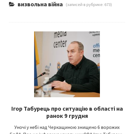
визвольна війна
(записей в рубрике: 673)
Ігор Табурець про ситуацію в області на
ранок 9 грудня
Уночі у небі над Черкащиною знищено 6 ворожих