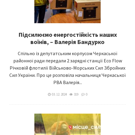
Підсилюємо енергостійкість наших
воїнів, – Валерія Бандурко
Спільно із депутатським корпусом Черкаської
районної ради передали 2 зарядні станції Eco Flow
Річковій флотилії Військово-Морських Сил Збройних
Сил України. Про це розповіла начальниця Черкаської
РВА Валерія...
03. 12. 2024
319
0