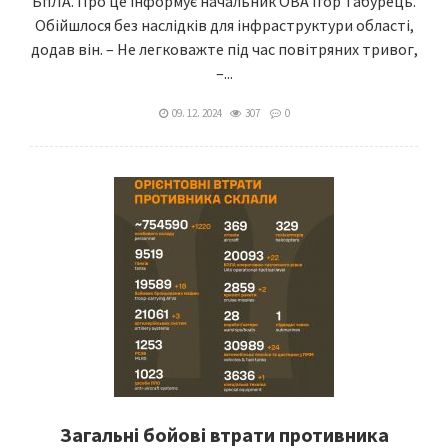
БпЛА. Про це інформує начальник ОВА Ігор Табурець.
Обійшлося без наслідків для інфраструктури області,
додав він. – Не легковажте під час повітряних тривог,
–...
09. 12. 2024
307
0
Загальні бойові втрати противника