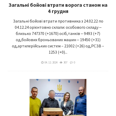
Загальні бойові втрати ворога станом на
4 грудня
Загальні бойові втрати противника з 24.02.22 по
04.12.24 орієнтовно склали: особового складу ‒
близько 747370 (+1670) осіб,танків ‒ 9493 (+7)
од,бойових броньованих машин ‒ 19450 (+31)
од,артилерійських систем – 21002 (+26) од,РСЗВ –
1253 (+0)...
04. 12. 2024
307
0