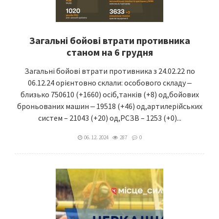
Загальні бойові втрати противника
станом на 6 грудня
Загальні бойові втрати противника з 24.02.22 по
06.12.24 орієнтовно склали: особового складу ‒
близько 750610 (+1660) осіб,танків (+8) од,бойових
броньованих машин ‒ 19518 (+46) од,артилерійських
систем – 21043 (+20) од,РСЗВ – 1253 (+0)...
06. 12. 2024
287
0