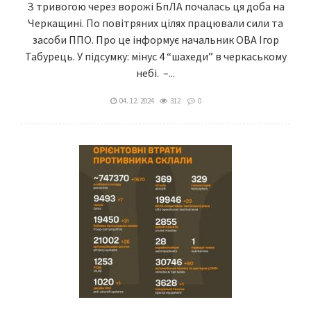
З тривогою через ворожі БпЛА почалась ця доба на
Черкащині. По повітряних цілях працювали сили та
засоби ППО. Про це інформує начальник ОВА Ігор
Табурець. У підсумку: мінус 4 “шахеди” в черкаському
небі. –...
04. 12. 2024
312
0