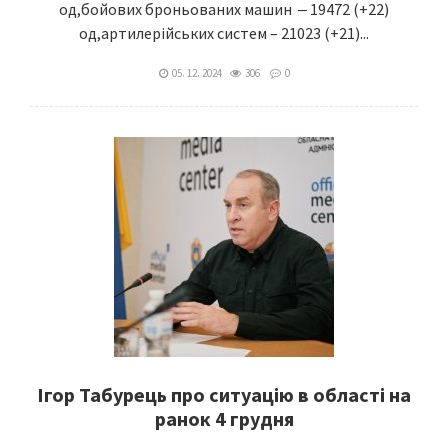
од,бойових броньованих машин ‒ 19472 (+22)
од,артилерійських систем – 21023 (+21)...
05. 12. 2024
306
0
Ігор Табурець про ситуацію в області на
ранок 4 грудня