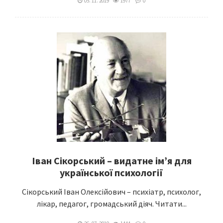
05. 11. 2019
1977
0
Іван Сікорський – видатне ім’я для
української психології
Сікорський Іван Олексійович – психіатр, психолог,
лікар, педагог, громадський діяч. Читати...