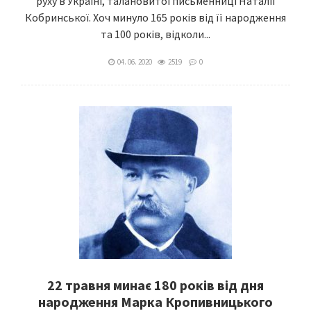
руху в Україні, талановитої письменниці Наталії
Кобринської. Хоч минуло 165 років від її народження
та 100 років, відколи...
04. 06. 2020
2519
0
22 травня минає 180 років від дня
народження Марка Кропивницького