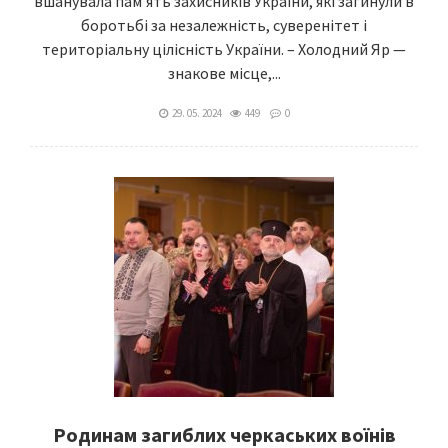
вшанувала пам’ять захисників України, які загинули в
боротьбі за незалежність, суверенітет і
територіальну цілісність України. – Холодний Яр —
знакове місце,...
29. 05. 2024
449
0
Родинам загиблих черкаських воїнів