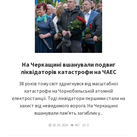
На Черкащині вшанували подвиг
ліквідаторів катастрофи на ЧАЕС
38 років тому світ здригнувся від масштабної
катастрофи на Чорнобильській атомній
електростанції. Тоді ліквідатори першими стали на
захист від невидимого ворога. На Черкащині
вшанували пам’ять загиблих у...
26. 04. 2024
467
0