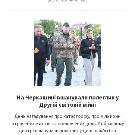
09. 05. 2024
467
0
На Черкащині вшанували полеглих у
Другій світовій війні
День нагадування про катастрофу, про мільйони
втрачених життів та понівечених доль. У обласному
центрі вшанували полеглих у День пам’яті та