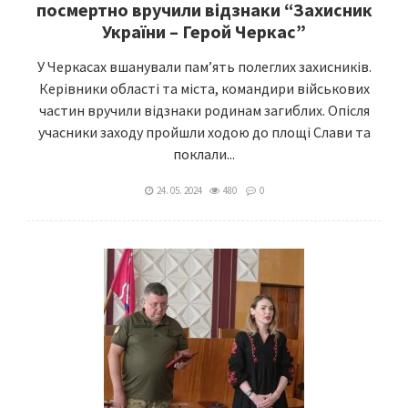
посмертно вручили відзнаки “Захисник
України – Герой Черкас”
У Черкасах вшанували пам’ять полеглих захисників.
Керівники області та міста, командири військових
частин вручили відзнаки родинам загиблих. Опісля
учасники заходу пройшли ходою до площі Слави та
поклали...
24. 05. 2024
480
0