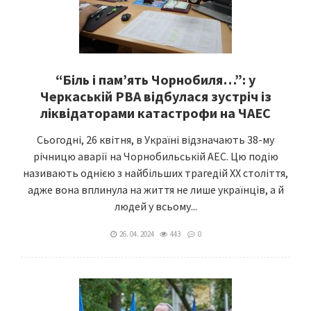
“Біль і пам’ять Чорнобиля…”: у
Черкаській РВА відбулася зустріч із
ліквідаторами катастрофи на ЧАЕС
Сьогодні, 26 квітня, в Україні відзначають 38-му
річницю аварії на Чорнобильській АЕС. Цю подію
називають однією з найбільших трагедій ХХ століття,
адже вона вплинула на життя не лише українців, а й
людей у всьому...
26. 04. 2024
443
0