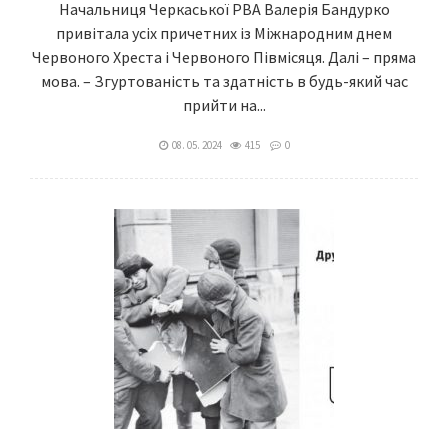
Начальниця Черкаської РВА Валерія Бандурко
привітала усіх причетних із Міжнародним днем
Червоного Хреста і Червоного Півмісяця. Далі – пряма
мова. – Згуртованість та здатність в будь-який час
прийти на...
08. 05. 2024
415
0