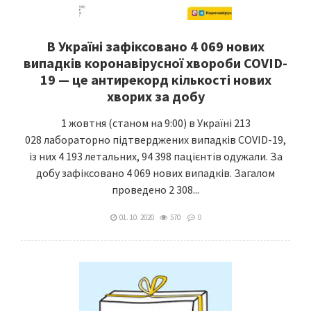
В Україні зафіксовано 4 069 нових
випадків коронавірусної хвороби COVID-
19 — це антирекорд кількості нових
хворих за добу
1 жовтня (станом на 9:00) в Україні 213
028 лабораторно підтверджених випадків COVID-19,
із них 4 193 летальних, 94 398 пацієнтів одужали. За
добу зафіксовано 4 069 нових випадків. Загалом
проведено 2 308...
01. 10. 2020
570
0