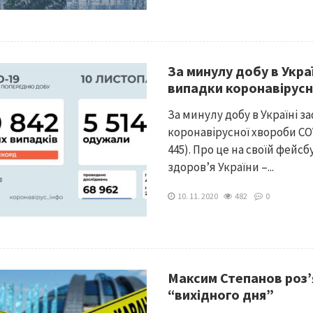
За минулу добу в Укра
випадки коронавірусн
За минулу добу в Україні з
коронавірусної хвороби COV
445). Про це на своїй фейс
здоров’я України –...
10. 11. 2020
482
0
Максим Степанов роз’
“вихідного дня”