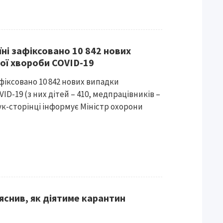
їні зафіксовано 10 842 нових
ої хвороби COVID-19
афіксовано 10 842 нових випадки
ID-19 (з них дітей – 410, медпрацівників –
бук-сторінці інформує Міністр охорони
яснив, як діятиме карантин