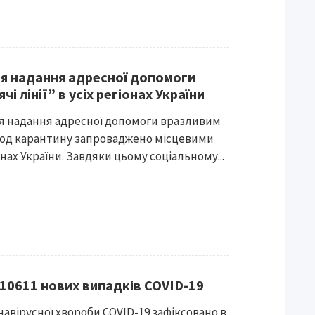
ля надання адресної допомоги
 лінії” в усіх регіонах України
для надання адресної допомоги вразливим
іод карантину запроваджено місцевими
онах України. Завдяки цьому соціальному...
 10611 нових випадків COVID-19
навірусної хвороби COVID-19 зафіксовано в