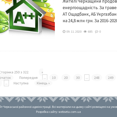
Жителі Черкащини продов
енергоощадність. За трав
АТ Ощадбанк, АБ Укргазбан
на 24,8 млн грн. За 2016-2020
09. 11. 2020
685
0
Сторінка 250 з 322
«
очаток
Попередня
...
10
20
30
...
248
249
...
Наступна
Кінець »
 Черкаської районної адміністрації. Всі матеріали на цьому сайті розміщені на умовах
Розробка сайту: webseta.com.ua