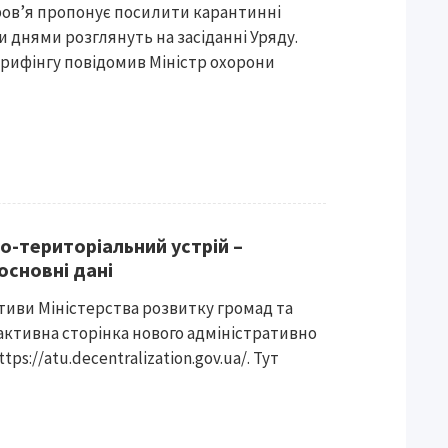
ров’я пропонує посилити карантинні
и днями розглянуть на засіданні Уряду.
брифінгу повідомив Міністр охорони
о-територіальний устрій –
основні дані
ативи Міністерства розвитку громад та
активна сторінка нового адміністративно
ps://atu.decentralization.gov.ua/. Тут