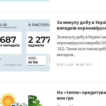
За минулу добу в Укра
випадків коронавірус
За минулу добу в Україні з
коронавірусної хвороби COV
321). Також за останню добу
випадків...
09. 11. 2020
588
0
На «тепле» кредитува
млн грн