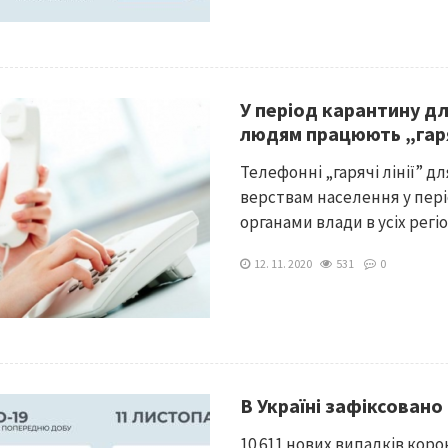
У період карантину д
людям працюють „гарячі
Телефонні „гарячі лінії” 
верствам населення у пер
органами влади в усіх регі
12. 11. 2020
531
0
В Україні зафіксовано
10 611 нових випадків коро