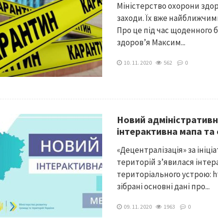
Міністерство охорони здо
заходи. Їх вже найближчим
Про це під час щоденного 
здоров’я Максим...
10. 11. 2020
562
0
Новий адміністративн
інтерактивна мапа та 
«Децентралізація» за ініці
територій з’явилася інтер
територіального устрою: htt
зібрані основні дані про...
09. 11. 2020
1963
0