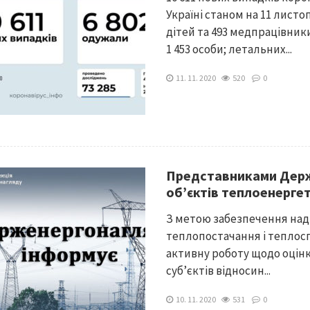
Україні станом на 11 листо
дітей та 493 медпрацівники
1 453 особи; летальних...
11. 11. 2020
520
0
Представниками Держ
об’єктів теплоенерге
З метою забезпечення над
теплопостачання і тепло
активну роботу щодо оцін
суб’єктів відносин...
10. 11. 2020
531
0