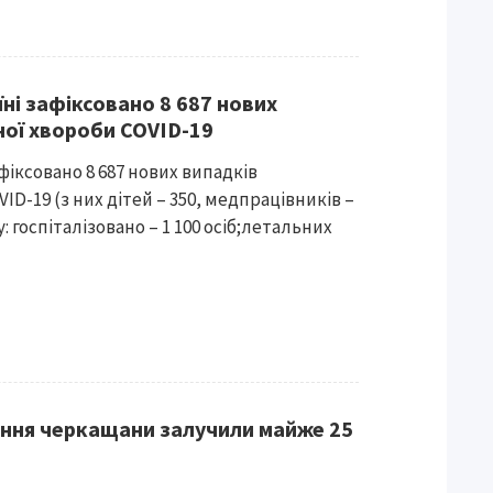
їні зафіксовано 8 687 нових
ної хвороби COVID-19
афіксовано 8 687 нових випадків
ID-19 (з них дітей – 350, медпрацівників –
: госпіталізовано – 1 100 осіб;летальних
ння черкащани залучили майже 25