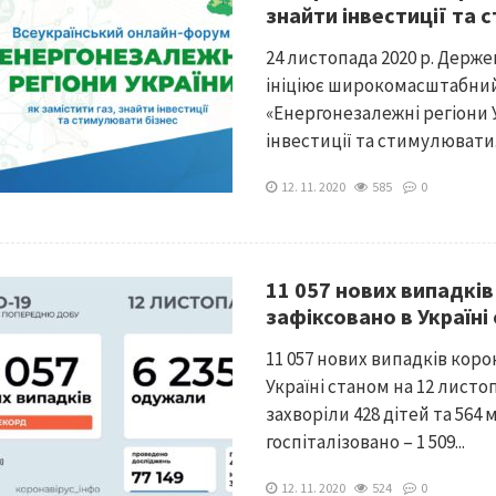
знайти інвестиції та 
24 листопада 2020 р. Держ
ініціює широкомасштабни
«Енергонезалежні регіони У
інвестиції та стимулювати.
12. 11. 2020
585
0
11 057 нових випадків
зафіксовано в Україні
11 057 нових випадків коро
Україні станом на 12 листо
захворіли 428 дітей та 564
госпіталізовано – 1 509...
12. 11. 2020
524
0