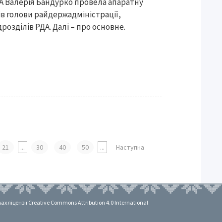
А Валерія Бандурко провела апаратну
ів голови райдержадміністрації,
розділів РДА. Далі – про основне.
21
...
30
40
50
...
Наступна
 ліцензії Creative Commons Attribution 4.0 International