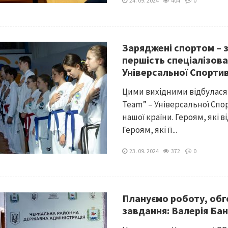
24. 09. 2024
404
0
Заряджені спортом – 
першість спеціалізова
Універсальної Спортив
Цими вихідними відбулася 
Team” – Універсальної Спо
нашої країни. Героям, які 
Героям, які її...
23. 09. 2024
372
0
Плануємо роботу, обг
завдання: Валерія Ба