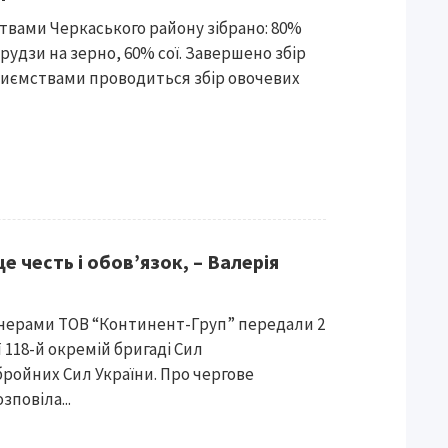
твами Черкаського району зібрано: 80%
удзи на зерно, 60% сої. Завершено збір
приємствами проводиться збір овочевих
е честь і обов’язок, – Валерія
ртнерами ТОВ “Континент-Груп” передали 2
 118-й окремій бригаді Сил
ройних Сил України. Про чергове
зповіла...