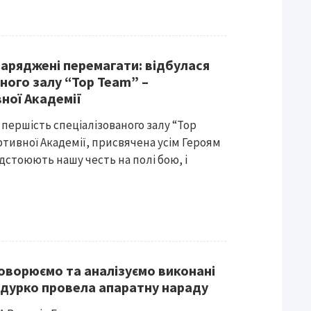
заряджені перемагати: відбулася
ного залу “Top Team” –
ної Академії
першість спеціалізованого залу “Top
ртивної Академії, присвячена усім Героям
відстоюють нашу честь на полі бою, і
оворюємо та аналізуємо виконані
ндурко провела апаратну нараду