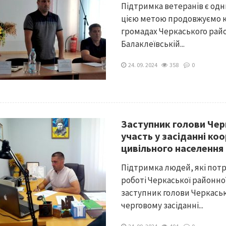
Підтримка ветеранів є одн
цією метою продовжуємо к
громадах Черкаського райо
Балаклеївській...
24. 09. 2024
358
0
Заступник голови Чер
участь у засіданні к
цивільного населення
Підтримка людей, які потр
роботі Черкаської районної
заступник голови Черкаськ
черговому засіданні...