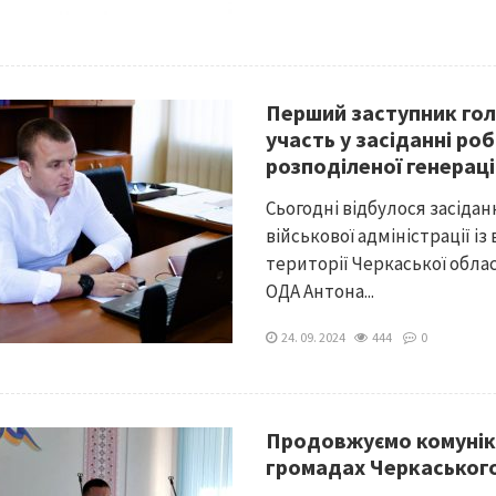
Перший заступник го
участь у засіданні ро
розподіленої генераці
Сьогодні відбулося засідан
військової адміністрації і
території Черкаської обла
ОДА Антона...
24. 09. 2024
444
0
Продовжуємо комунік
громадах Черкаськог