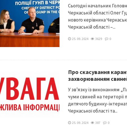
Сьогодні начальник Головн
Черкаській області Олег Г
нового керівника Черкаськ
Черкаській області –...
25. 09. 2024
3629
0
Про скасування каран
захворюванням свиней
У зв’язку із виконанням „П
чуми свиней на території 
дитячого будинку-інтернату
Черкаської області та...
25. 09. 2024
387
0