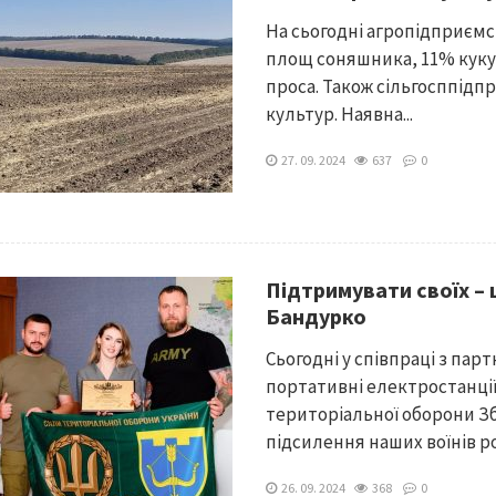
На сьогодні агропідприємс
площ соняшника, 11% кукур
проса. Також сільгосппід
культур. Наявна...
27. 09. 2024
637
0
Підтримувати своїх – ц
Бандурко
Сьогодні у співпраці з па
портативні електростанції
територіальної оборони Зб
підсилення наших воїнів ро
26. 09. 2024
368
0