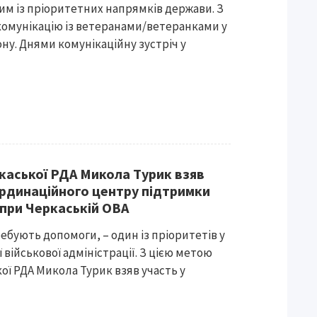
им із пріоритетних напрямків держави. З
омунікацію із ветеранами/ветеранками у
ну. Днями комунікаційну зустріч у
каської РДА Микола Турик взяв
оординаційного центру підтримки
 при Черкаській ОВА
ебують допомоги, – один із пріоритетів у
 військової адміністрації. З цією метою
ої РДА Микола Турик взяв участь у