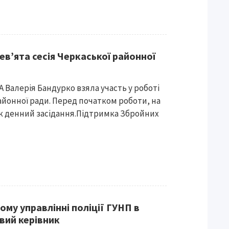
в’ята сесія Черкаської районної
 Валерія Бандурко взяла участь у роботі
районної ради. Перед початком роботи, на
ок денний засідання.Підтримка Збройних
му управлінні поліції ГУНП в
вий керівник