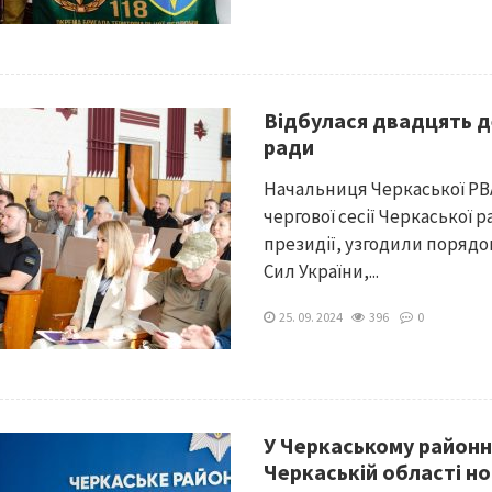
Відбулася двадцять де
ради
Начальниця Черкаської РВА
чергової сесії Черкаської 
президії, узгодили поряд
Сил України,...
25. 09. 2024
396
0
У Черкаському районно
Черкаській області но