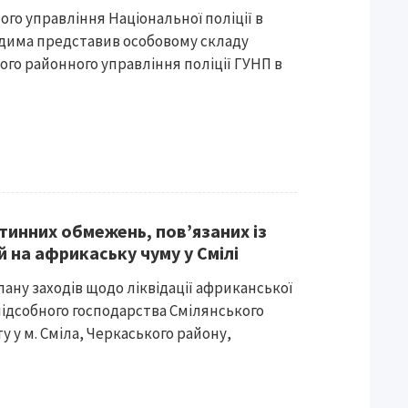
ого управління Національної поліції в
удима представив особовому складу
ого районного управління поліції ГУНП в
тинних обмежень, пов’язаних із
 на африкаську чуму у Смілі
лану заходів щодо ліквідації африканської
підсобного господарства Смілянського
 у м. Сміла, Черкаського району,