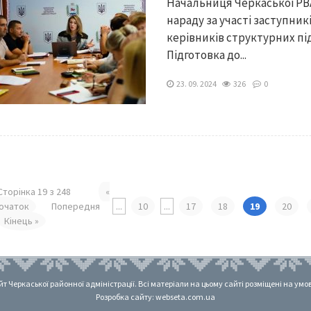
Начальниця Черкаської РВ
нараду за участі заступник
керівників структурних під
Підготовка до...
23. 09. 2024
326
0
Сторінка 19 з 248
«
очаток
Попередня
...
10
...
17
18
19
20
Кінець »
 Черкаської районної адміністрації. Всі матеріали на цьому сайті розміщені на умовах
Розробка сайту: webseta.com.ua