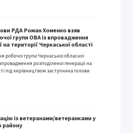
лови РДА Роман Хоменко взяв
бочої групи ОВА із впровадження
ї на території Черкаської області
ня робочої групи Черкаської обласної
з впровадження розподіленої генерації на
сті під керівництвом заступника голови
ацію із ветеранами/ветеранками у
о району