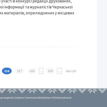
участі в конкурсі редакції друкованих,
ої інформації та журналістів Черкаської
их матеріалів, оприлюднених у місцевих
316
317
318
...
330
...
Наступ
 ліцензії Creative Commons Attribution 4.0 International