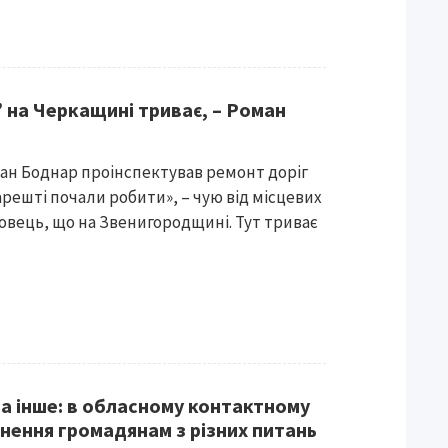
 на Черкащині триває, – Роман
ман Боднар проінспектував ремонт доріг
арешті почали робити», – чую від місцевих
овець, що на Звенигородщині. Тут триває
та інше: в обласному контактному
снення громадянам з різних питань