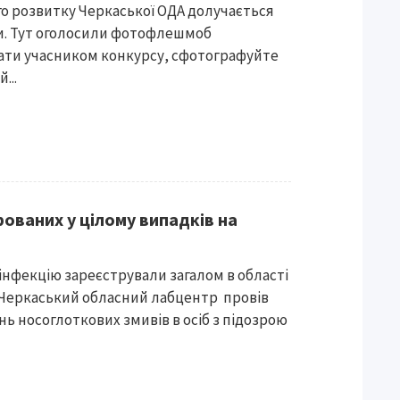
о розвитку Черкаської ОДА долучається
и. Тут оголосили фотофлешмоб
ати учасником конкурсу, сфотографуйте
...
рованих у цілому випадків на
 інфекцію зареєстрували загалом в області
бу Черкаський обласний лабцентр провів
ь носоглоткових змивів в осіб з підозрою