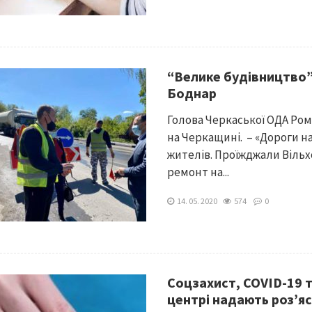
“Велике будівництво”
Боднар
Голова Черкаської ОДА Ро
на Черкащині. – «Дороги н
жителів. Проїжджали Вільх
ремонт на...
14. 05. 2020
574
0
Соцзахист, COVID-19 
центрі надають роз’я