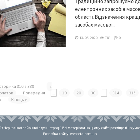
Традиційно запрошуємо до 
електронних засобів масов
області. Відзначення кращ
засобах масової...
13. 05. 2020
781
0
Сторінка 316 з 339
«
очаток
Попередня
...
10
20
30
...
314
315
а
Кінець »
 Черкаської районної адміністрації. Всі матеріали на цьому сайті розміщені на умовах
Розробка сайту: webseta.com.ua