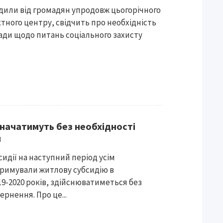
дили від громадян упродовж цьогорічного
ктного центру, свідчить про необхідність
лади щодо питань соціального захисту
значатимуть без необхідності
я
идії на наступний період усім
тримували житлову субсидію в
9-2020 років, здійснюватиметься без
ернення. Про це...