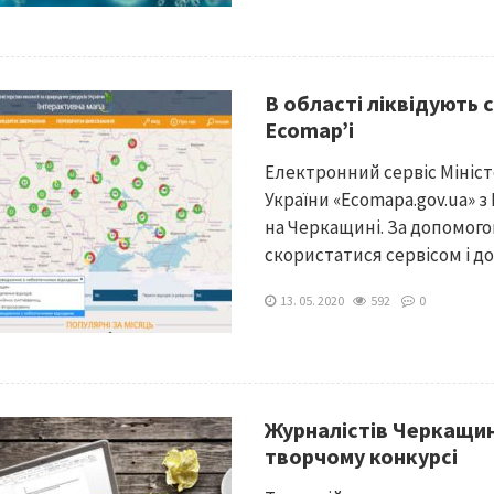
В області ліквідують 
Ecomap’і
Електронний сервіс Мініст
України «Ecomapa.gov.ua» 
на Черкащині. За допомого
скористатися сервісом і до
13. 05. 2020
592
0
Журналістів Черкащин
творчому конкурсі