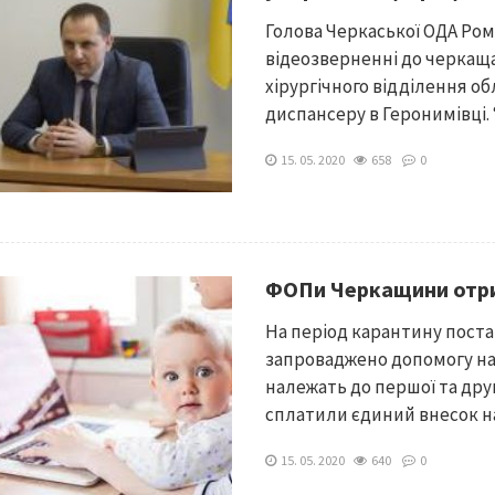
Голова Черкаської ОДА Ро
відеозверненні до черкащ
хірургічного відділення о
диспансеру в Геронимівці. 
15. 05. 2020
658
0
ФОПи Черкащини отри
На період карантину поста
запроваджено допомогу на
належать до першої та друг
сплатили єдиний внесок на.
15. 05. 2020
640
0