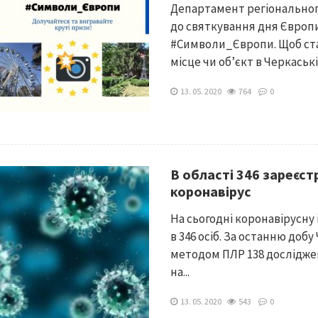
Департамент регіональног
до святкування дня Європ
#Символи_Європи. Щоб ст
місце чи об’єкт в Черкаській
13. 05. 2020
764
0
В області 346 зареєст
коронавірус
На сьогодні коронавірусну
в 346 осіб. За останню до
методом ПЛР 138 досліджен
на...
13. 05. 2020
543
0