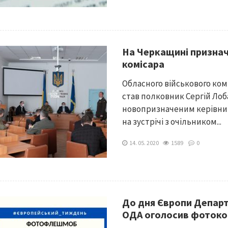
На Черкащині признач
комісара
Обласного військового ком
став полковник Сергій Лоб
новопризначеним керівник
на зустрічі з очільником...
14. 05. 2020
1589
0
До дня Європи Департ
ОДА оголосив фотоко