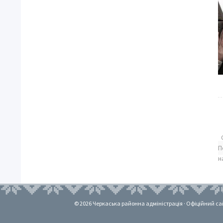
П
н
© 2026 Черкаська районна адміністрація · Офіційний сайт