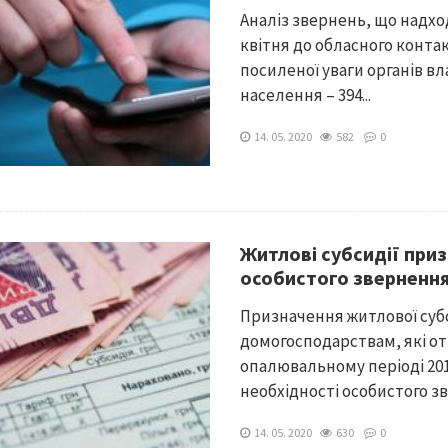
Аналіз звернень, що надхо
квітня до обласного конта
посиленої уваги органів в
населення – 394...
14. 05. 2020
582
0
Житлові субсидії при
особистого зверненн
Призначення житлової субс
домогосподарствам, які о
опалювальному періоді 201
необхідності особистого зв
14. 05. 2020
630
0