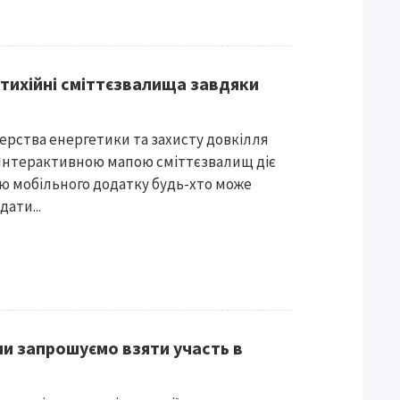
стихійні сміттєзвалища завдяки
ерства енергетики та захисту довкілля
з Інтерактивною мапою сміттєзвалищ діє
ю мобільного додатку будь-хто може
дати...
и запрошуємо взяти участь в