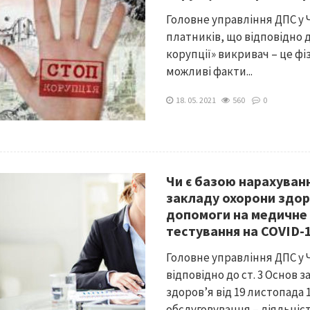
Головне управління ДПС у 
платників, що відповідно 
корупції» викривач – це фі
можливі факти...
18. 05. 2021
560
0
Чи є базою нарахуван
закладу охорони здоро
допомоги на медичне 
тестування на COVID-
Головне управління ДПС у 
відповідно до ст. 3 Основ 
здоров’я від 19 листопада 
обслуговування – діяльніст