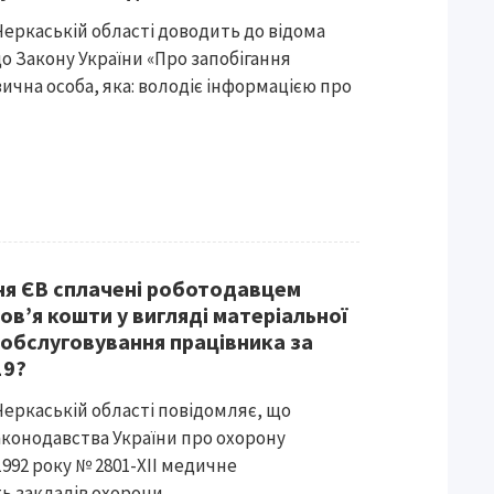
Черкаській області доводить до відома
до Закону України «Про запобігання
зична особа, яка: володіє інформацією про
ня ЄВ сплачені роботодавцем
в’я кошти у вигляді матеріальної
обслуговування працівника за
19?
Черкаській області повідомляє, що
законодавства України про охорону
1992 року № 2801-XІІ медичне
ь закладів охорони...