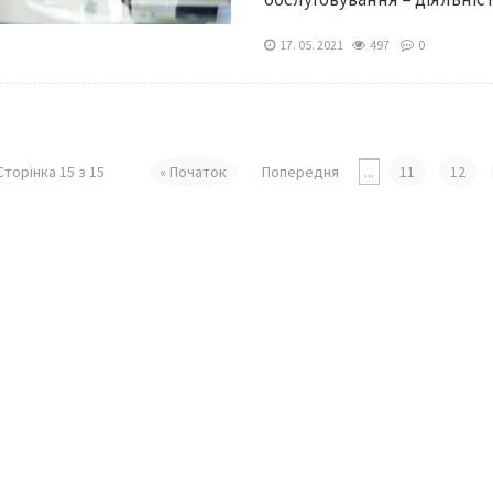
17. 05. 2021
497
0
Сторінка 15 з 15
« Початок
Попередня
...
11
12