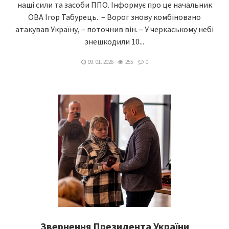
наші сили та засоби ППО. Інформує про це начальник
ОВА Ігор Табурець. – Ворог знову комбіновано
атакував Україну, – поточнив він. – У черкаському небі
знешкодили 10...
09. 01. 2026
255
0
Звернення Президента України