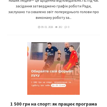
наших людей— це щоденна відповідальність.Під час
засідання затверджено графік роботи Ради,
заслухано та схвалено звіт попереднього голови про
виконану роботу за...
09. 01. 2026
282
0
1 500 грн на спорт: як працює програма