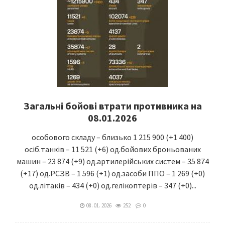
Загальні бойові втрати противника на
08.01.2026
особового складу – близько 1 215 900 (+1 400)
осіб.танків – 11 521 (+6) од.бойових броньованих
машин – 23 874 (+9) од.артилерійських систем – 35 874
(+17) од.РСЗВ – 1 596 (+1) од.засоби ППО – 1 269 (+0)
од.літаків – 434 (+0) од.гелікоптерів – 347 (+0)...
08. 01. 2026
252
0