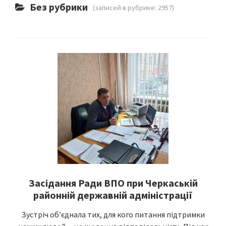
Без рубрики
(записей в рубрике: 2957)
Засідання Ради ВПО при Черкаській
районній державній адміністрації
Зустріч об’єднала тих, для кого питання підтримки