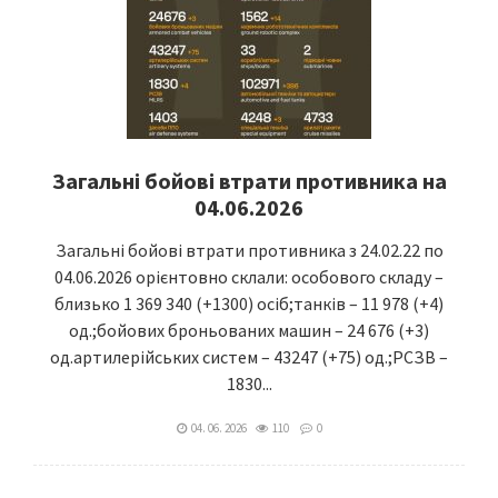
Загальні бойові втрати противника на
04.06.2026
Загальні бойові втрати противника з 24.02.22 по
04.06.2026 орієнтовно склали: особового складу –
близько 1 369 340 (+1300) осіб;танків – 11 978 (+4)
од.;бойових броньованих машин – 24 676 (+3)
од.артилерійських систем – 43247 (+75) од.;РСЗВ –
1830...
04. 06. 2026
110
0