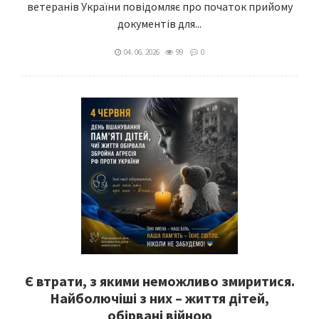
ветеранів України повідомляє про початок прийому
документів для...
04. 06. 2026
99
0
Є втрати, з якими неможливо змиритися.
Найболючіші з них – життя дітей,
обірвані війною