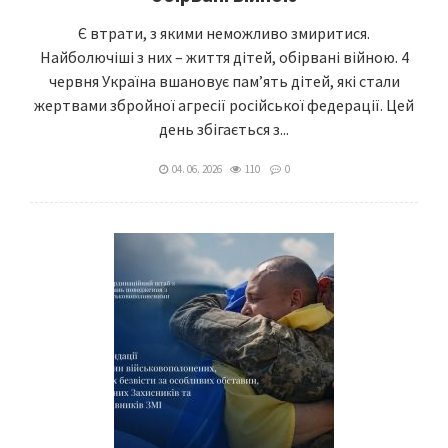
Є втрати, з якими неможливо змиритися.
Найболючіші з них – життя дітей, обірвані війною. 4
червня Україна вшановує пам’ять дітей, які стали
жертвами збройної агресії російської федерації. Цей
день збігається з...
04. 06. 2026
110
0