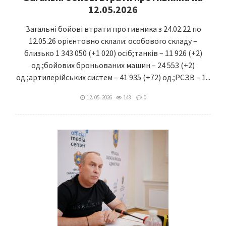
12.05.2026
Загальні бойові втрати противника з 24.02.22 по
12.05.26 орієнтовно склали: особового складу –
близько 1 343 050 (+1 020) осіб;танків – 11 926 (+2)
од.;бойових броньованих машин – 24 553 (+2)
од.;артилерійських систем – 41 935 (+72) од.;РСЗВ – 1...
12. 05. 2026
148
0