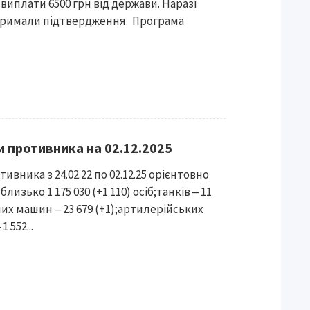
виплати 6500 грн від держави. Наразі
 отримали підтвердження. Програма
и противника на 02.12.2025
ивника з 24.02.22 по 02.12.25 орієнтовно
лизько 1 175 030 (+1 110) осіб;танків ‒ 11
их машин ‒ 23 679 (+1);артилерійських
 552...