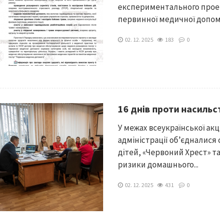
експериментального прое
первинної медичної допом
02. 12. 2025
183
0
16 днів проти насильс
У межах всеукраїнської акц
адміністрації об’єдналися 
дітей, «Червоний Хрест» т
ризики домашнього...
02. 12. 2025
431
0