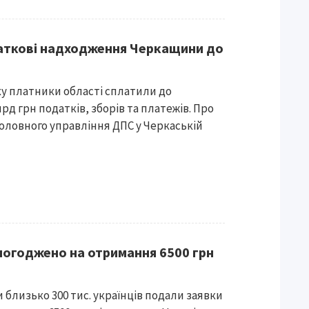
даткові надходження Черкащини до
оку платники області сплатили до
лрд грн податків, зборів та платежів. Про
оловного управління ДПС у Черкаській
 погоджено на отримання 6500 грн
 близько 300 тис. українців подали заявки