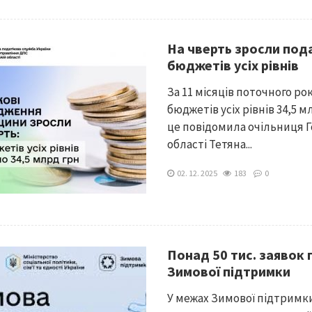
На чверть зросли по
бюджетів усіх рівнів
За 11 місяців поточного р
бюджетів усіх рівнів 34,5 м
це повідомила очільниця Г
області Тетяна...
02. 12. 2025
183
0
Понад 50 тис. заявок
Зимової підтримки
У межах Зимової підтримки