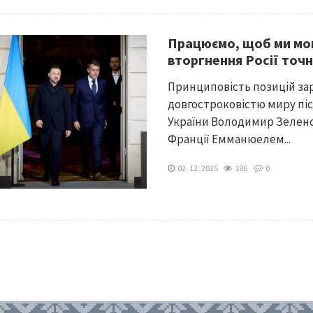
Працюємо, щоб ми мог
вторгнення Росії точ
Принциповість позицій зара
довгостроковістю миру піс
України Володимир Зеленс
Франції Емманюелем...
02. 12. 2025
186
0