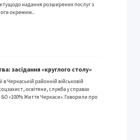
ктущодо надання розширених послуг з
оги окремим...
тва: засідання «круглого столу»
ії в Черкаській районній військовій
соцзахист, освітяни, служба у справах
а БО «100% Життя Черкаси». Говорили про