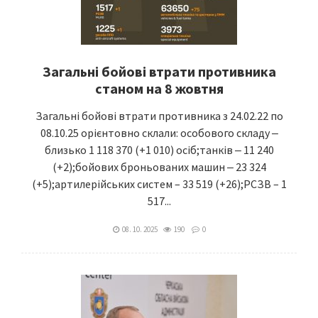
Загальні бойові втрати противника
станом на 8 жовтня
Загальні бойові втрати противника з 24.02.22 по
08.10.25 орієнтовно склали: особового складу ‒
близько 1 118 370 (+1 010) осіб;танків ‒ 11 240
(+2);бойових броньованих машин ‒ 23 324
(+5);артилерійських систем – 33 519 (+26);РСЗВ – 1
517...
08. 10. 2025
190
0