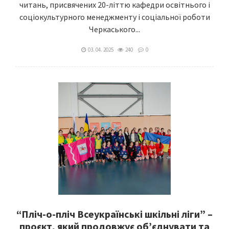
читань, присвячених 20-літтю кафедри освітнього і
соціокультурного менеджменту і соціальної роботи
Черкаського...
03. 04. 2025
240
0
“Пліч-о-пліч Всеукраїнські шкільні ліги” –
проєкт, який продовжує об’єднувати та