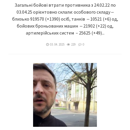
Загальні бойові втрати противника з 24.02.22 по
03.04.25 орієнтовно склали: особового складу ‒
близько 919570 (+1390) осіб, танків ‒ 10521 (+6) од,
бойових броньованих машин ‒ 21902 (+22) од,
артилерійських систем – 25625 (+49)...
03. 04. 2025
229
0