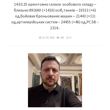
14.03.25 орієнтовно склали особового складу ‒
близько 891660 (+1410) осіб,танків ‒ 10313 (+6)
од,бойових броньованих машин ‒ 21443 (+11)
од,артилерійських систем – 24455 (+46) од,РСЗВ –
1314...
14. 03. 2025
238
0