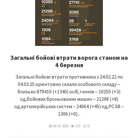
Загальні бойові втрати ворога станом на
4 березня
Загальні бойові втрати противника з 24.02.22 по
04.03.25 орієнтовно склали особового складу ‒
близько 879410 (+1340) осіб,танків ‒ 10255 (+3)
од,бойових броньованих машин ‒ 21298 (+8)
од,артилерійських систем – 24064 (+45) од,РСЗВ –
1306 (+0)...
04. 03. 2025
273
0