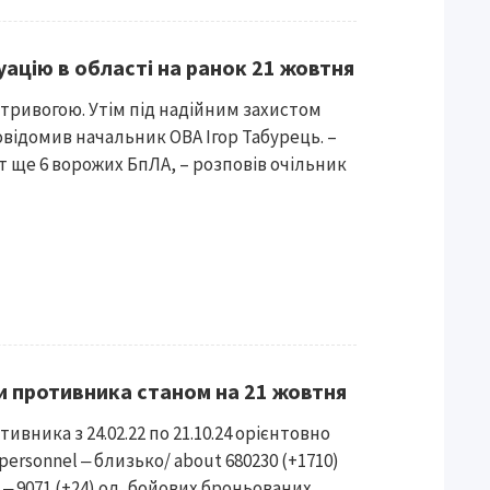
уацію в області на ранок 21 жовтня
 тривогою. Утім під надійним захистом
овідомив начальник ОВА Ігор Табурець. –
 ще 6 ворожих БпЛА, – розповів очільник
ти противника станом на 21 жовтня
ивника з 24.02.22 по 21.10.24 орієнтовно
personnel ‒ близько/ about 680230 (+1710)
ks ‒ 9071 (+24) од, бойових броньованих