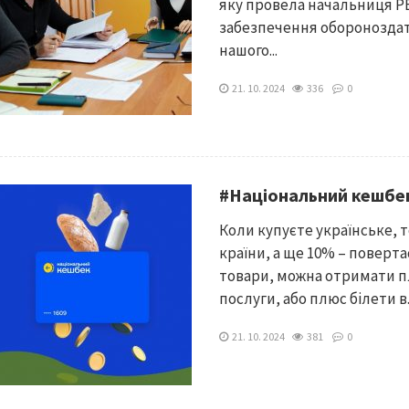
яку провела начальниця РВ
забезпечення обороноздатн
нашого...
21. 10. 2024
336
0
#Національний кешбек:
Коли купуєте українське, 
країни, а ще 10% – поверта
товари, можна отримати п
послуги, або плюс білети в..
21. 10. 2024
381
0