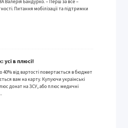
А Валерія Бандурко. – Перш за все –
ості. Питання мобілізації та підтримки
 усі в плюсі!
то 40% від вартості повертається в бюджет
ється вам на карту. Купуючи українські
люс донат на ЗСУ, або плюс медичні
.