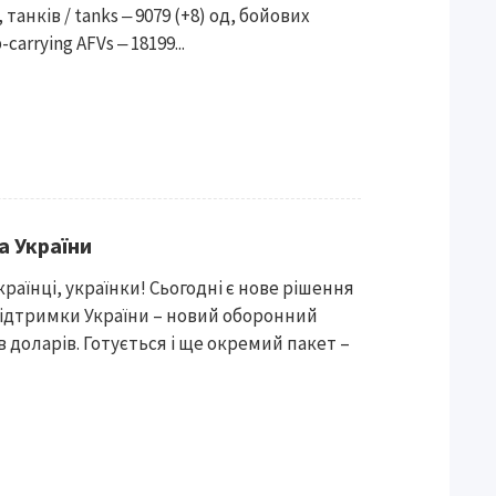
, танків / tanks ‒ 9079 (+8) од, бойових
arrying AFVs ‒ 18199...
а України
раїнці, українки! Сьогодні є нове рішення
ідтримки України – новий оборонний
ів доларів. Готується і ще окремий пакет –