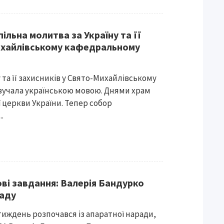
пільна молитва за Україну та її
ихайлівському кафедральному
 та її захисників у Свято-Михайлівському
вучала українською мовою. Днями храм
 церкви України. Тепер собор
.
ові завдання: Валерія Бандурко
раду
тиждень розпочався із апаратної наради,