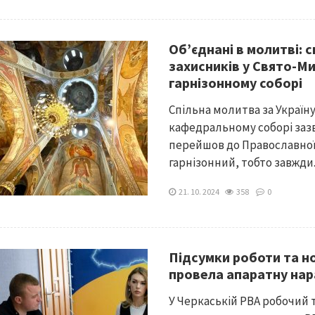
Об’єднані в молитві: с
захисників у Свято-М
гарнізонному соборі
Спільна молитва за Україну
кафедральному соборі заз
перейшов до Православної
гарнізонний, тобто завжди..
21. 10. 2024
358
0
Підсумки роботи та н
провела апаратну на
У Черкаській РВА робочий 