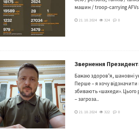
машин / troop-carrying AFVs ‒
21. 10. 2024
324
0
Звернення Президент
Бажаю здоров’я, шановні ук
Перше – я хочу відзначити 
збивають «шахеди». Цього р
– загроза...
21. 10. 2024
322
0