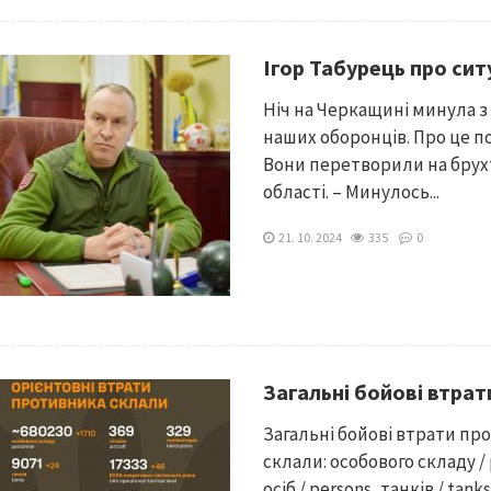
Ігор Табурець про сит
Ніч на Черкащині минула з
наших оборонців. Про це п
Вони перетворили на брухт
області. – Минулось...
21. 10. 2024
335
0
Загальні бойові втра
Загальні бойові втрати прот
склали: особового складу / 
осіб / persons, танків / tan