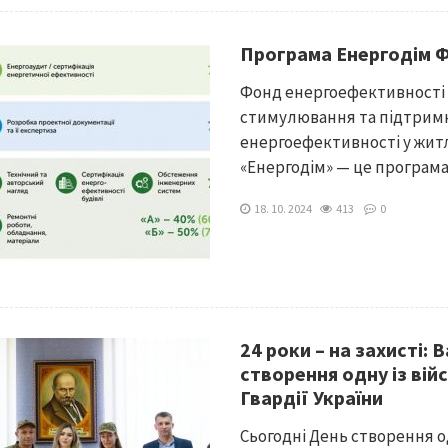
Програма Енергодім 
Фонд енергоефективності 
стимулювання та підтримк
енергоефективності у жит
«Енергодім» — це програма.
18. 10. 2024
413
0
24 роки – на захисті:
створення одну із вій
Гвардії України
Сьогодні День створення о