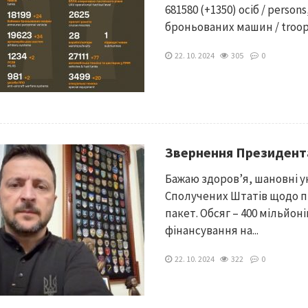
681580 (+1350) осіб / persons
броньованих машин / troop-c
22. 10. 2024
305
0
Звернення Президент
Бажаю здоров’я, шановні ук
Сполучених Штатів щодо п
пакет. Обсяг – 400 мільйон
фінансування на...
22. 10. 2024
322
0