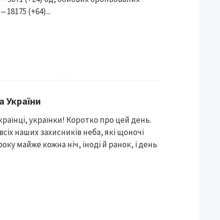
 18175 (+64)...
а України
раїнці, українки! Коротко про цей день.
всіх наших захисників неба, які щоночі
оку майже кожна ніч, іноді й ранок, і день