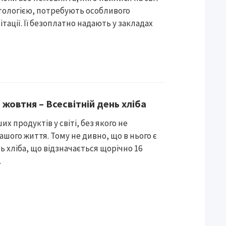
атологією, потребують особливого
ітації. Її безоплатно надають у закладах
 жовтня – Всесвітній день хліба
х продуктів у світі, без якого не
шого життя. Тому не дивно, що в нього є
нь хліба, що відзначається щорічно 16
.