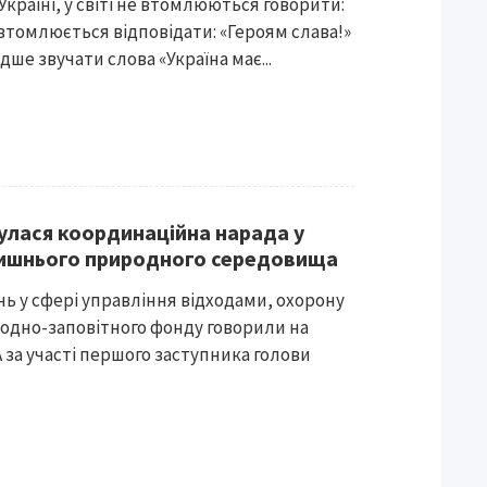
 Україні, у світі не втомлюються говорити:
е втомлюється відповідати: «Героям слава!»
дше звучати слова «Україна має...
булася координаційна нарада у
лишнього природного середовища
ь у сфері управління відходами, охорону
родно-заповітного фонду говорили на
 за участі першого заступника голови