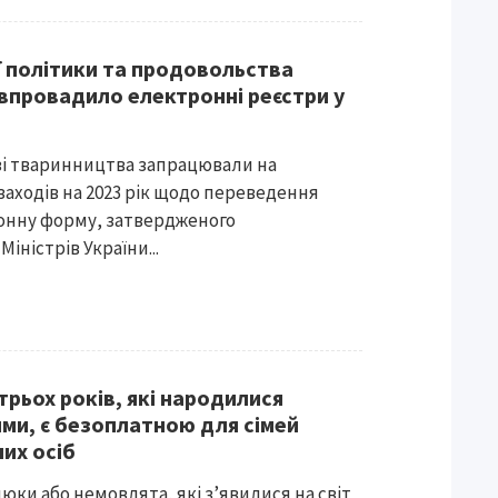
ї політики та продовольства
 впровадило електронні реєстри у
узі тваринництва запрацювали на
заходів на 2023 рік щодо переведення
ронну форму, затвердженого
ністрів України...
 трьох років, які народилися
ми, є безоплатною для сімей
их осіб
ки або немовлята, які з’явилися на світ