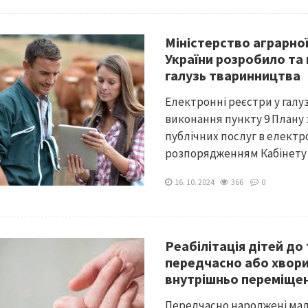
Міністерство аграрно
України розробило та
галузь тваринництва
Електронні реєстри у гал
виконання пункту 9 Плану 
публічних послуг в елект
розпорядженням Кабінету Мі
16. 10. 2024
366
0
Реабілітація дітей до
передчасно або хвори
внутрішньо переміщен
Передчасно народжені малю