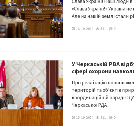
Слава Україні! Наші люди в
«Слава Україні!» Україна н
Але на нашій землі стали рі
16. 10. 2024
341
0
У Черкаській РВА від
сфері охорони навко
Про реалізацію повноважен
територій та об’єктів при
координаційній нараді ОДА
Черкаської РДА...
16. 10. 2024
611
0