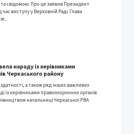
 та свідомою. Про це заявив Президент
час виступу у Верховній Раді. Глава
я...
вела нараду із керівниками
ів Черкаського району
здатності, а також ряд інших важливих
ді із керівниками правоохоронних органів
рівництвом начальниці Черкаської РВА