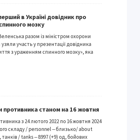
перший в Україні довідник про
 спинного мозку
Зеленська разом із міністром охорони
узяли участь у презентації довідника
життя з ураженням спинного мозку», яка
ти противника станом на 16 жовтня
тивника з 24 лютого 2022 по 16 жовтня 2024
го складу / personnel ‒ близько/ about
, танків / tanks ‒ 8997 (+9) од, бойових