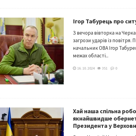
Ігор Табурець про сит
З вечора вівторка на Черк
загрози ударів із повітря.
начальник ОВА Ігор Табуре
межах області...
16. 10. 2024
351
0
Хай наша спільна роб
якнайшвидше обернеть
Президента у Верховн