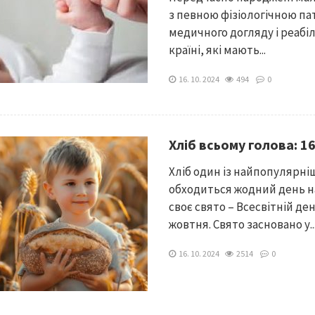
з певною фізіологічною п
медичного догляду і реабіл
країні, які мають...
16. 10. 2024
494
0
Хліб всьому голова: 16
Хліб один із найпопулярніши
обходиться жодний день на
своє свято – Всесвітній де
жовтня. Свято засновано у..
16. 10. 2024
2514
0