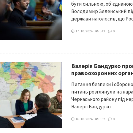
бути сильною, об’єднаною
Володимир Зеленський під 
держави наголосив, що Росі
17. 10. 2024
343
0
Валерія Бандурко про
правоохоронних орган
Питання безпеки і обороно
питань розглянули на нара
Черкаського району під ке
Валерії Бандурко....
16. 10. 2024
352
0