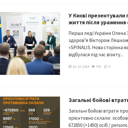
У Києві презентували 
життя після ураження
Перша леді України Олена 
здоров’я Віктором Ляшком 
«SPINALIS. Нова сторінка 
відбулася під час візиту...
16. 10. 2024
703
0
Загальні бойові втра
Загальні бойові втрати про
орієнтовно склали: особово
672850 (+1450) осіб / persons