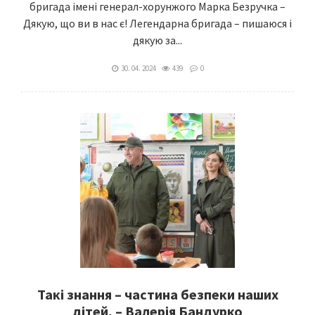
бригада імені генерал-хорунжого Марка Безручка –
Дякую, що ви в нас є! Легендарна бригада – пишаюся і
дякую за...
30. 04. 2024
439
0
Такі знання – частина безпеки наших
дітей, – Валерія Бандурко