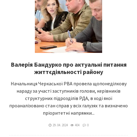
Валерія Бандурко про актуальні питання
життєдіяльності району
Начальниця Черкаської РВА провела щопонеділкову
нараду за участі заступників голови, керівників
структурних підрозділів РДА, в ході якої
проаналізовано стан справ у всіх галузях та визначено
пріоритетні напрямки...
29. 04. 2024
404
0