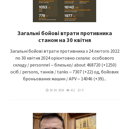
Загальні бойові втрати противника
станом на 30 квітня
Загальні бойові втрати противника з 24 лютого 2022
по 30 квітня 2024 орієнтовно склали: особового
складу / personnel ‒ близько/ about 468720 (+1250)
осіб / persons, танків / tanks ‒ 7307 (+22) од, бойових
броньованих машин / APV ‒ 14046 (+39)...
30. 04. 2024
412
0