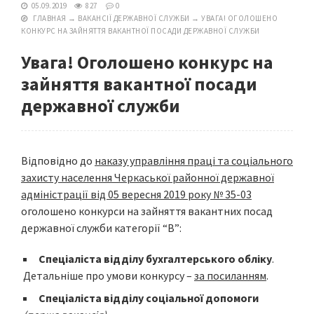
05.09.2019
827
0
ГЛАВНАЯ
→
ВАКАНСІЇ ДЕРЖАВНОЇ СЛУЖБИ
→
УВАГА! ОГОЛОШЕНО
КОНКУРС НА ЗАЙНЯТТЯ ВАКАНТНОЇ ПОСАДИ ДЕРЖАВНОЇ СЛУЖБИ
Увага! Оголошено конкурс на
зайняття вакантної посади
державної служби
Відповідно до
наказу управління праці та соціального
захисту населення Черкаської районної державної
адміністрації від 05 вересня 2019 року № 35-03
оголошено конкурси на зайняття вакантних посад
державної служби категорії “В”:
Спеціаліста відділу бухгалтерського обліку
.
Детальніше про умови конкурсу –
за посиланням
.
Спеціаліста відділу соціальної допомоги