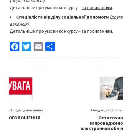
(перша вакансія)
.
Детальніше про умови конкурсу –
за посиланням
.
Спеціаліста відділу соціальної допомоги
(друга
вакансія)
.
Детальніше про умови конкурсу –
за посиланням
.
Fa
T
E
S
ce
wi
m
h
b
tt
ai
ar
o
er
l
e
o
k
« Предыдущая запись
Следующая запись »
ОГОЛОШЕННЯ
Остаточно
запроваджено
електронний обмін