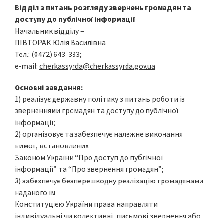
Відділ з питань розгляду звернень громадян та
доступу до публічної інформації
Начальник відділу –
ПІВТОРАК Юлія Василівна
Тел.: (0472) 643-333;
e-mail:
cherkassyrda@cherkassyrda.gov.ua
Основні завдання:
1) реалізує державну політику з питань роботи із
зверненнями громадян та доступу до публічної
інформації;
2) організовує та забезпечує належне виконання
вимог, встановлених
Законом України “Про доступ до публічної
інформації” та “Про звернення громадян”;
3) забезпечує безперешкодну реалізацію громадянами
наданого їм
Конституцією України права направляти
індивідуальні чи колективні, письмові звернення або