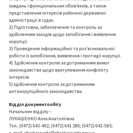
завдань і функціональних обов’язків, а також
представлення інтересів районної державної
адміністрації в судах.
2) Підготовка, забезпечення та контроль за
здійсненням заходів щодо запобігання і виявлення
корупції.
3) Проведення інформаційної та роз’яснювальної
роботи із запобігання, виявлення і протидії корупції.
4) Здійснення контролю за дотриманням вимог
законодавства щодо врегулювання конфлікту
інтересів.
5) здійснення контролю за дотриманням
антикорупційного законодавства.
Відділ документообігу
Начальник відділу –
ЛУКАШЕНКО Алла Анатоліївна
Тел.: (0472) 643-492; (0472) 641 280; (0472) 642-583;
e-mail:
cherkassyrda@cherkassyrda.gov.ua