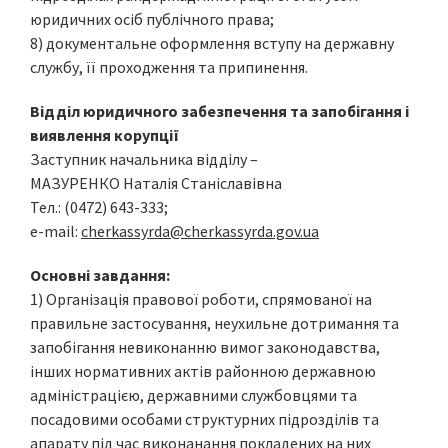
юридичних осіб публічного права;
8) документальне оформлення вступу на державну
службу, її проходження та припинення.
Відділ юридичного забезпечення та запобігання і
виявлення корупції
Заступник начальника відділу –
МАЗУРЕНКО Наталія Станіславівна
Тел.: (0472) 643-333;
e-mail:
cherkassyrda@cherkassyrda.gov.ua
Основні завдання:
1) Організація правової роботи, спрямованої на
правильне застосування, неухильне дотримання та
запобігання невиконанню вимог законодавства,
інших нормативних актів районною державною
адміністрацією, державними службовцями та
посадовими особами структурних підрозділів та
апарату під час виконанання покладених на них