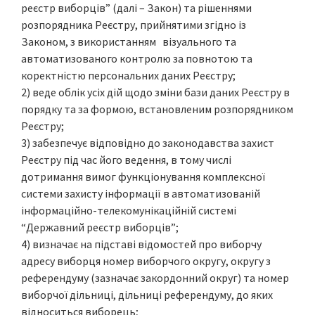
реєстр виборців” (далі – Закон) та рішеннями
розпорядника Реєстру, прийнятими згідно із
Законом, з використанням візуального та
автоматизованого контролю за повнотою та
коректністю персональних даних Реєстру;
2) веде облік усіх дій щодо зміни бази даних Реєстру в
порядку та за формою, встановленим розпорядником
Реєстру;
3) забезпечує відповідно до законодавства захист
Реєстру під час його ведення, в тому числі
дотримання вимог функціонування комплексної
системи захисту інформації в автоматизованій
інформаційно-телекомунікаційній системі
“Державний реєстр виборців”;
4) визначає на підставі відомостей про виборчу
адресу виборця номер виборчого округу, округу з
референдуму (зазначає закордонний округ) та номер
виборчої дільниці, дільниці референдуму, до яких
відноситься виборець;