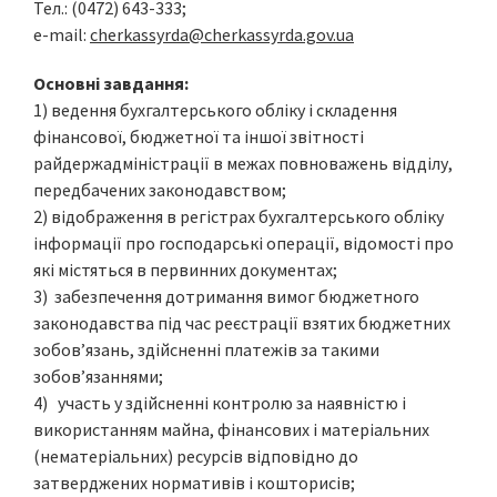
Тел.: (0472) 643-333;
e-mail:
cherkassyrda@cherkassyrda.gov.ua
Основні завдання:
1) ведення бухгалтерського обліку і складення
фінансової, бюджетної та іншої звітності
райдержадміністрації в межах повноважень відділу,
передбачених законодавством;
2) відображення в регістрах бухгалтерського обліку
інформації про господарські операції, відомості про
які містяться в первинних документах;
3) забезпечення дотримання вимог бюджетного
законодавства під час реєстрації взятих бюджетних
зобов’язань, здійсненні платежів за такими
зобов’язаннями;
4) участь у здійсненні контролю за наявністю і
використанням майна, фінансових і матеріальних
(нематеріальних) ресурсів відповідно до
затверджених нормативів і кошторисів;