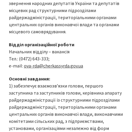
звернення народних депутатів України та депутатів
місцевих рад структурними підрозділами
райдержадміністрації, територіальними органами
центральних органів виконавчої влади та органами
місцевого самоврядування.
Відділ організаційної роботи
Начальник відділу – вакансія
Тел.: (0472) 643-333;
e-mail:
ova-rda@cherkassyrda.gov.ua
Основні завдання:
1) забезпечує взаємозв’язки голови, першого
заступника та заступників голови, керівника апарату
райдержадміністрації із структурними підрозділами
райдержадміністрації, територіальними органами
центральних органів виконавчої влади, виконавчими
комітетами сільських рад, з підприємствами,
установами, організаціями незалежно від форм