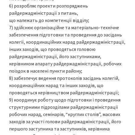
6) розробляє проекти розпоряджень
райдержадміністрації з питань,
що належать до компетенції відділу;
7) здійснює організаційне та матеріально-технічне
забезпечення підготовки та проведення до засідань
колегії, координаційних нарад райдержадміністрації,
інших заходів, що проводяться головою
райдержадміністрації, його заступниками,
керівником апарату райдержадміністрації, робочих
поїздок в населені пункти району;
8) забезпечує ведення протоколів засідань колегій,
координаційних нарад та інших заходів, що
проводяться керівництвом райдержадміністрації;
9) координує роботу щодо підготовки і проведення
структурними підрозділами райдержадміністрації
робочих нарад, семінарів, “круглих столів”, масових
заходів за участі голови райдержадміністрації, його
першого заступника та заступників, керівника