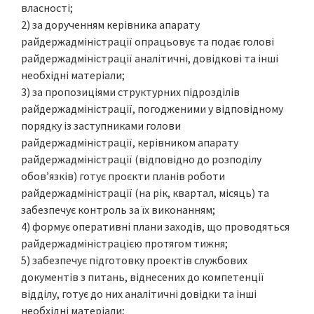
власності;
2) за дорученням керівника апарату
райдержадміністрації опрацьовує та подає голові
райдержадміністрації аналітичні, довідкові та інші
необхідні матеріали;
3) за пропозиціями структурних підрозділів
райдержадміністрації, погодженими у відповідному
порядку із заступниками голови
райдержадміністрації, керівником апарату
райдержадміністрації (відповідно до розподілу
обов’язків) готує проєкти планів роботи
райдержадміністрації (на рік, квартал, місяць) та
забезпечує контроль за їх виконанням;
4) формує оперативні плани заходів, що проводяться
райдержадміністрацією протягом тижня;
5) забезпечує підготовку проектів службових
документів з питань, віднесених до компетенції
відділу, готує до них аналітичні довідки та інші
необхідні матеріали;