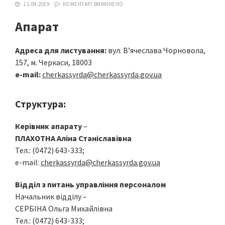
15.04.2019
КОМЕНТАРІ ВИМКНЕНО
Апарат
Адреса для листування:
вул. В’ячеслава Чорновола,
157, м. Черкаси, 18003
e-mail:
cherkassyrda@cherkassyrda.gov.ua
Структура:
Керівник апарату
–
ПЛАХОТНА Аліна Станіславівна
Тел.: (0472) 643-333;
e-mail:
cherkassyrda@cherkassyrda.gov.ua
Відділ з питань управління персоналом
Начальник відділу –
СЕРБІНА Ольга Михайлівна
Тел.: (0472) 643-333;