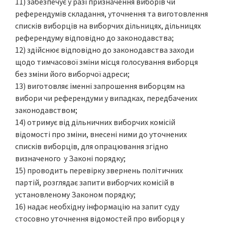
11) забезпечує у разі призначення виборів чи
референдумів складання, уточнення та виготовлення
списків виборців на виборчих дільницях, дільницях
референдуму відповідно до законодавства;
12) здійснює відповідно до законодавства заходи
щодо тимчасової зміни місця голосування виборця
без зміни його виборчої адреси;
13) виготовляє іменні запрошення виборцям на
вибори чи референдуми у випадках, передбачених
законодавством;
14) отримує від дільничних виборчих комісій
відомості про зміни, внесені ними до уточнених
списків виборців, для опрацювання згідно
визначеного у Законі порядку;
15) проводить перевірку звернень політичних
партій, розглядає запити виборчих комісій в
установленому Законом порядку;
16) надає необхідну інформацію на запит суду
стосовно уточнення відомостей про виборця у