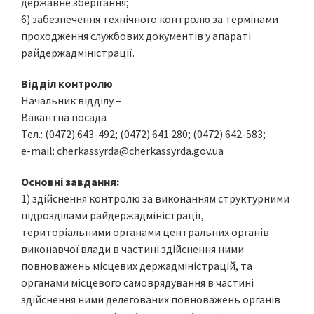
державне зберігання;
6) забезпечення технічного контролю за термінами
проходження службових документів у апараті
райдержадміністрації.
Відділ контролю
Начальник відділу –
Вакантна посада
Тел.: (0472) 643-492; (0472) 641 280; (0472) 642-583;
e-mail:
cherkassyrda@cherkassyrda.gov.ua
Основні завдання:
1) здійснення контролю за виконанням структурними
підрозділами райдержадміністрації,
територіальними органами центральних органів
виконавчої влади в частині здійснення ними
повноважень місцевих держадміністрацій, та
органами місцевого самоврядування в частині
здійснення ними делегованих повноважень органів