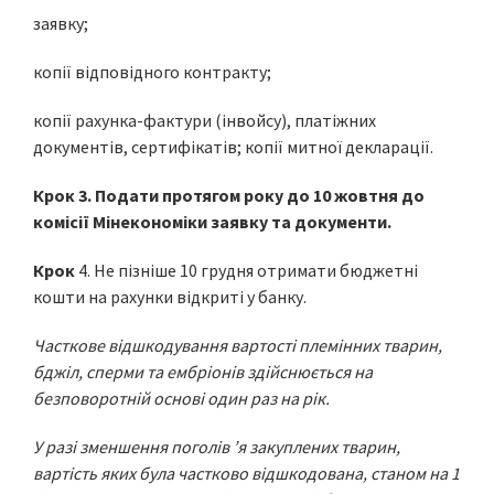
заявку;
копії відповідного контракту;
копії рахунка-фактури (інвойсу), платіжних
документів, сертифікатів; копії митної декларації.
Крок 3. Подати протягом року до 10 жовтня до
комісії Мінекономіки заявку та документи.
Крок
4. Не пізніше 10 грудня отримати бюджетні
кошти на рахунки відкриті у банку.
Часткове відшкодування вартості племінних тварин,
бджіл, сперми та ембріонів здійснюється на
безповоротній основі один раз на рік.
У разі зменшення поголів ’я закуплених тварин,
вартість яких була частково ві
дшкодована, станом на 1