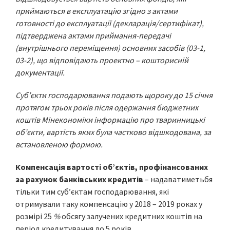
приймаються в експлуатацію згідно з актами
готовності до експлуатації (декларація/сертифікат),
підтверджена актами приймання-передачі
(внутрішнього переміщення) основних засобів (03-1,
03-2), що відповідають проектно – кошторисній
документації.
Суб’єкти господарювання подають щороку до 15 січня
протягом трьох років після одержання бюджетних
коштів Мінекономіки інформацію про тваринницькі
об’єкти, вартість яких була частково відшкодована, за
встановленою формою.
Компенсація вартості об’єктів, профінансованих
за рахунок банківських кредитів
– надаватиметьбя
тільки тим суб’єктам господарювання, які
отримували таку компенсацію у 2018 – 2019 роках у
розмірі 25
%
обсягу залучених кредитних коштів на
період кредитування до 5 років.