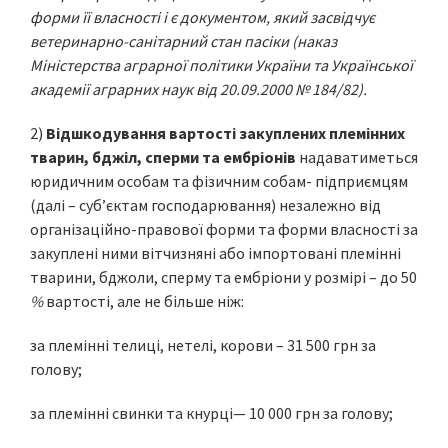
форми її власності і є документом, який засвідчує
ветеринарно-санітарний стан пасіки (наказ
Міністерства аграрної політики України та Української
академії аграрних наук від 20.09.2000 № 184/82).
2)
Відшкодування вартості закуплених племінних
тварин, бджіл, сперми та ембріонів
надаватиметься
юридичним особам та фізичним собам- підприємцям
(далі – суб’єктам господарювання) незалежно від
організаційно-правової форми та форми власності за
закуплені ними вітчизняні або імпортовані племінні
тварини, бджоли, сперму та ембріони у розмірі – до 50
%
вартості, але не більше ніж:
за племінні телиці, нетелі, корови – 31 500 грн за
голову;
за племінні свинки та кнурці— 10 000 грн за голову;