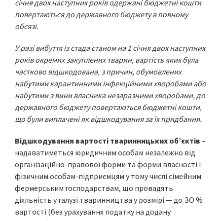
січня двох наступних років одержані бюджетні кошти
повертаються до державного бюджету в повному
обсязі.
У разі вибуття із стада станом на 1 січня двох наступних
років окремих закуплених тварин, вартість яких була
частково відшкодована, з причин, обумовлених
набутими карантинними інфекційними хворобами або
набутими з вини власника незаразними хворобами, до
державного бюджету повертаються бюджетні кошти,
що були виплачені як відшкодування за їх придбання.
Відшкодування вартості тваринницьких об’єктів
–
надаватиметься юридичним особам незалежно від
організаційно-правової форми та форми власності і
фізичним особам-підприємцям у тому числі сімейним
фермерським господарствам, що провадять
діяльність у галузі тваринництва у розмірі — до ЗО %
вартості (без урахування податку на додану