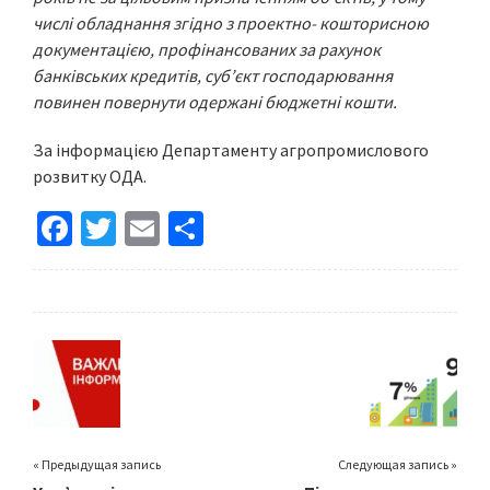
числі обладнання згідно з проектно- кошторисною
документацією, профінансованих за рахунок
банківських кредитів, суб’єкт господарювання
повинен повернути одержані бюджетні кошти.
За інформацією Департаменту агропромислового
розвитку ОДА.
Fa
T
E
S
ce
wi
m
h
b
tt
ai
ar
o
er
l
e
o
k
« Предыдущая запись
Следующая запись »