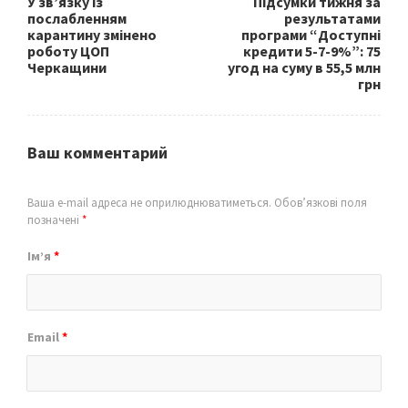
У зв’язку із
Підсумки тижня за
послабленням
результатами
карантину змінено
програми “Доступні
роботу ЦОП
кредити 5-7-9%”: 75
Черкащини
угод на суму в 55,5 млн
грн
Ваш комментарий
Ваша e-mail адреса не оприлюднюватиметься.
Обов’язкові поля
позначені
*
Ім’я
*
Email
*