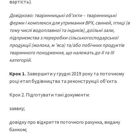
вартість).
Довідково: тваринницькі об’єкти – тваринницькі
ферми і комплекси для утримання ВРХ, свиней, птиці (в
тому числі водоплавної та індиків), доїльні зали,
підприємства з переробки сільськогосподарської
про
дукції (молока, м ’яса) та/або побічних продуктів
тваринного походження, що належать до II та III
категорій.
Крок 1.
Завершити у грудні 2019 року та поточному
році етап будівництва та реконструкції об’єкта.
Крок 2. Підготувати такі документи:
заявку;
довідку про відкриття поточного рахунка, видану
банком;