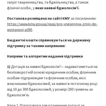
галузі тваринництва, та бджільництва, а також
фізичні особи , у
яких наявні бджолосім’ї.
Постанова розміщена на сайті КМУ
за посиланням:
https://www.kmu.gov.ua/npas/pro-vnesennya-zmin-do-
postanovi-a395
Бюджетні кошти спрямовуються на державну
підтримку за такими напрямами:
Напрями та алгоритми надання підтримки
1)
Дотація за наявні бджолосім’ї – надаватиметься на
безповоротній основі юридичним особам, фізичним
особам-підприємцям та фізичним особам, які є
власниками бджолосімей, за наявні в поточному році
від 10 до 300 бджолосімей, у розмірі 200 гривень за
бджолосім’ю.
Крок 1. Підготувати для отримання дотації за