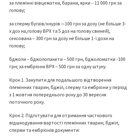
за племінні вівцематки, барани, ярки – 11 000 грн за
голову;
за сперму бугаїв/кнурів —100 грн за дозу (не більше 3-
х доз на,голову ВРХ та 5 доз на голову свиней),
сексована – 300 грн за дозу не більше 1-ї дози на
голову;
бджоли – бджолопакети – 500 грн, бджоломатки -100
грн; за ембріони ВРХ – 500 грн за одну штуку.
Крок 1. Закупити для подальшого відтворення
племінних тварин, бджіл, сперму та ембріони у період
з 1 жовтня попереднього року до 30 вересня
поточного року.
Крок 2. Підготувати для отримання часткового
відшкодування вартості племінних тварин, бджіл,
сперми та ембріонів документи: