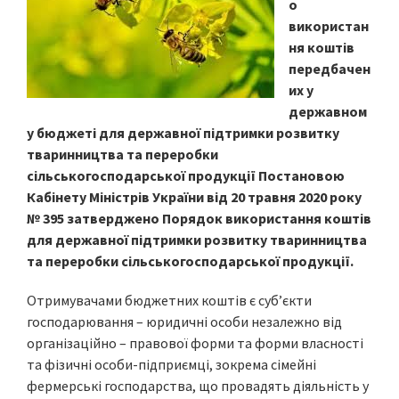
о
використан
ня коштів
передбачен
их у
державном
у бюджеті для державної підтримки розвитку
тваринництва та переробки
сільськогосподарської продукції Постановою
Кабінету Міністрів України від 20 травня 2020 року
№ 395 затверджено Порядок використання коштів
для державної підтримки розвитку тваринництва
та переробки сільськогосподарської продукції.
Отримувачами бюджетних коштів є суб’єкти
господарювання – юридичні особи незалежно від
організаційно – правової форми та форми власності
та фізичні особи-підприємці, зокрема сімейні
фермерські господарства, що провадять діяльність у