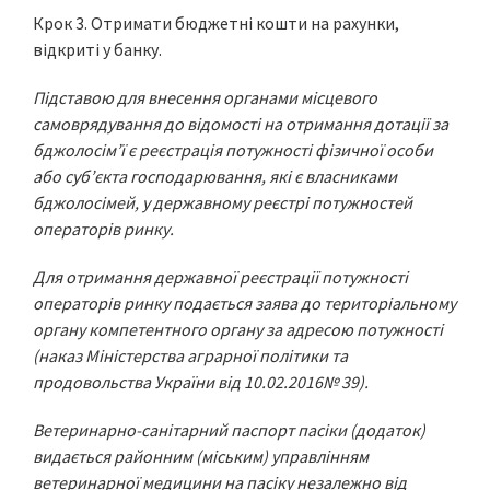
Крок 3. Отримати бюджетні кошти на рахунки,
відкриті у банку.
Підставою для внесення органами місцевого
самоврядування до відомості на отримання дотації за
бджолосім’ї є реєстрація потужності фізичної особи
або суб’єкта
господарювання, які є власниками
бджолосімей, у державному реєстрі потужностей
операторів ринку.
Для отримання державної реєстрації потужності
операторів ринку подається заява до територіальному
органу компетентного органу за адресою потужності
(наказ Міні
стерства аграрної політики та
продовольства України від 10.02.2016№ 39).
Ветеринарно-санітарний паспорт пасіки (додаток)
видається районним (міським) управлінням
ветеринарної медицини на пасіку незалежно від