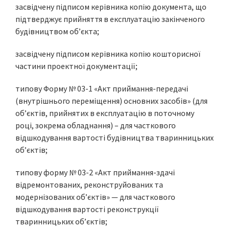
засвідчену підписом керівника копію документа, що
підтверджує прийняття в експлуатацію закінченого
будівництвом об’єкта;
засвідчену підписом керівника копію кошторисної
частини проектної документації;
типову Форму № 03-1 «Акт приймання-передачі
(внутрішнього переміщення) основних засобів» (для
об’єктів, прийнятих в експлуатацію в поточному
році, зокрема обладнання) – для часткового
відшкодування вартості будівництва тваринницьких
об’єктів;
типову форму № 03-2 «Акт приймання-здачі
відремонтованих, реконструйованих та
модернізованих об’єктів» — для часткового
відшкодування вартості реконструкції
тваринницьких об’єктів;